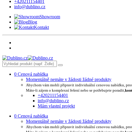
+420211154401
info@dublino.cz
Showroom
Blog
Kontakt
0
Cenová nabídka
Momentálně nemáte v žádosti žádné produkty
Abychom vám mohli připravit individuální cenovou nabídku, pro
Máte-li zájem o komplexní řešení nebo se potřebujete poradit,
kont
+420211154401
info@dublino.cz
Mám vlastní projekt
0
Cenová nabídka
Momentálně nemáte v žádosti žádné produkty
Abychom vám mohli připravit individuální cenovou nabídku, pro