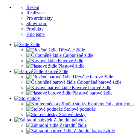
Řešení
Realizace
Pro architekty
Showroom
Produkty
Kdo jsme
Židle
Dřevěné židle
Čalouněné židle
Kovové židle
Plastové židle
Barové židle
Dřevěné barové židle
Čalouněné barové židle
Kovové barové židle
Plastové barové židle
Stoly
Konferenční a příruční s
Stolové podnože
Stolové desky
Zahradní nábytek
Zahradní židle
Zahradní barové židle