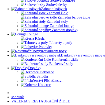
Stolové podnože
Stolové desky
Zahradní nábytek
Zahradní židle
Zahradní barové židle
Zahradní stoly
Zahradní lounge
Zahradní doplňky
Lounge
Křesla
Taburety a pufy
Pohovky
Restaurační boxy
Banketový a eventový nábyt
Konferenční židle
Banketové stoly
Doplňky
Dekorace
Svítidla
Příslušenství
Koberce
Mobiliář
VALERIA S RESTAURAČNÍ ŽIDLE