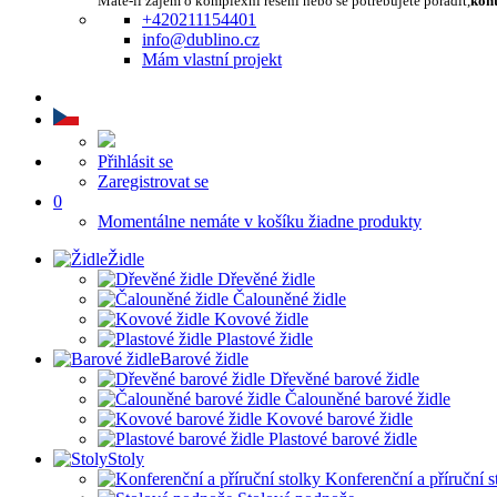
Máte-li zájem o komplexní řešení nebo se potřebujete poradit,
kont
+420211154401
info@dublino.cz
Mám vlastní projekt
Přihlásit se
Zaregistrovat se
0
Momentálne nemáte v košíku žiadne produkty
Židle
Dřevěné židle
Čalouněné židle
Kovové židle
Plastové židle
Barové židle
Dřevěné barové židle
Čalouněné barové židle
Kovové barové židle
Plastové barové židle
Stoly
Konferenční a příruční s