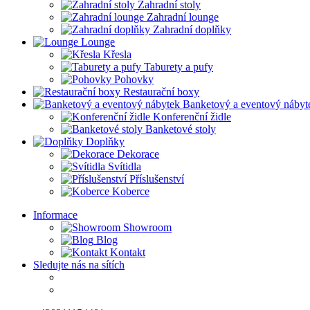
Zahradní stoly
Zahradní lounge
Zahradní doplňky
Lounge
Křesla
Taburety a pufy
Pohovky
Restaurační boxy
Banketový a eventový nábyt
Konferenční židle
Banketové stoly
Doplňky
Dekorace
Svítidla
Příslušenství
Koberce
Informace
Showroom
Blog
Kontakt
Sledujte nás na sítích