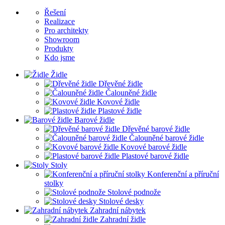
Řešení
Realizace
Pro architekty
Showroom
Produkty
Kdo jsme
Židle
Dřevěné židle
Čalouněné židle
Kovové židle
Plastové židle
Barové židle
Dřevěné barové židle
Čalouněné barové židle
Kovové barové židle
Plastové barové židle
Stoly
Konferenční a příruční
stolky
Stolové podnože
Stolové desky
Zahradní nábytek
Zahradní židle