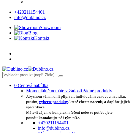
+420211154401
info@dublino.cz
Showroom
Blog
Kontakt
0
Cenová nabídka
Momentálně nemáte v žádosti žádné produkty
Abychom vám mohli připravit individuální cenovou nabídku,
prosím,
vyberte produkty
, které chcete nacenit, a doplňte jejich
specifikace.
Máte-li zájem o komplexní řešení nebo se potřebujete
poradit,
kontaktujte náš tým níže.
+420211154401
info@dublino.cz