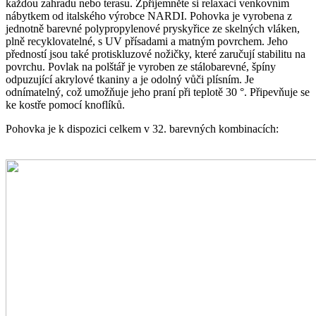
každou zahradu nebo terasu. Zpříjemněte si relaxaci venkovním
nábytkem od italského výrobce NARDI. Pohovka je vyrobena z
jednotně barevné polypropylenové pryskyřice ze skelných vláken,
plně recyklovatelné, s UV přísadami a matným povrchem. Jeho
předností jsou také protiskluzové nožičky, které zaručují stabilitu na
povrchu. Povlak na polštář je vyroben ze stálobarevné, špíny
odpuzující akrylové tkaniny a je odolný vůči plísním. Je
odnímatelný, což umožňuje jeho praní při teplotě 30 °. Připevňuje se
ke kostře pomocí knoflíků.
Pohovka je k dispozici celkem v 32. barevných kombinacích: