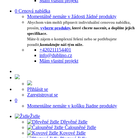
Mám vlastní projekt
0
Cenová nabídka
Momentálně nemáte v žádosti žádné produkty
Abychom vám mohli připravit individuální cenovou nabídku,
prosím,
vyberte produkty
, které chcete nacenit, a doplňte jejich
specifikace.
Máte-li zájem o komplexní řešení nebo se potřebujete
poradit,
kontaktujte náš tým níže.
+420211154401
info@dublino.cz
Mám vlastní projekt
Přihlásit se
Zaregistrovat se
0
Momentálne nemáte v košíku žiadne produkty
Židle
Dřevěné židle
Čalouněné židle
Kovové židle