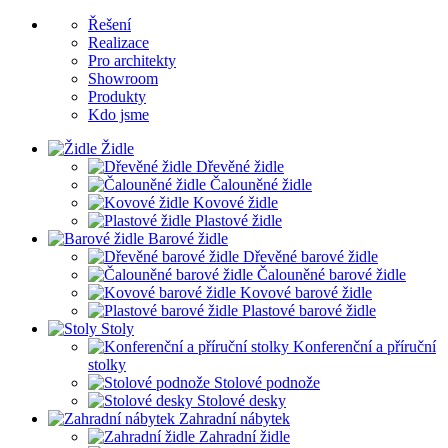
Řešení
Realizace
Pro architekty
Showroom
Produkty
Kdo jsme
Židle
Dřevěné židle
Čalouněné židle
Kovové židle
Plastové židle
Barové židle
Dřevěné barové židle
Čalouněné barové židle
Kovové barové židle
Plastové barové židle
Stoly
Konferenční a příruční
stolky
Stolové podnože
Stolové desky
Zahradní nábytek
Zahradní židle