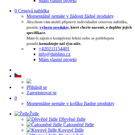
Mám vlastní projekt
0
Cenová nabídka
Momentálně nemáte v žádosti žádné produkty
Abychom vám mohli připravit individuální cenovou nabídku,
prosím,
vyberte produkty
, které chcete nacenit, a doplňte jejich
specifikace.
Máte-li zájem o komplexní řešení nebo se potřebujete
poradit,
kontaktujte náš tým níže.
+420211154401
info@dublino.cz
Mám vlastní projekt
Přihlásit se
Zaregistrovat se
0
Momentálne nemáte v košíku žiadne produkty
Židle
Dřevěné židle
Čalouněné židle
Kovové židle