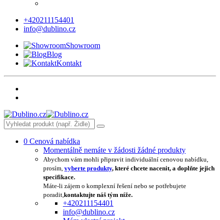
+420211154401
info@dublino.cz
Showroom
Blog
Kontakt
0
Cenová nabídka
Momentálně nemáte v žádosti žádné produkty
Abychom vám mohli připravit individuální cenovou nabídku,
prosím,
vyberte produkty
, které chcete nacenit, a doplňte jejich
specifikace.
Máte-li zájem o komplexní řešení nebo se potřebujete
poradit,
kontaktujte náš tým níže.
+420211154401
info@dublino.cz