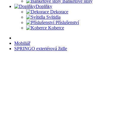
Banketové stoly
Doplňky
Dekorace
Svítidla
Příslušenství
Koberce
Mobiliář
SPRINGO exteriérová židle