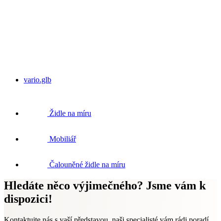
vario.glb
Židle na míru
Mobiliář
Čalouněné židle na míru
Hledáte něco výjimečného? Jsme vám k
dispozici!
Kontaktujte nás s vaší představou, naši specialisté vám rádi poradí