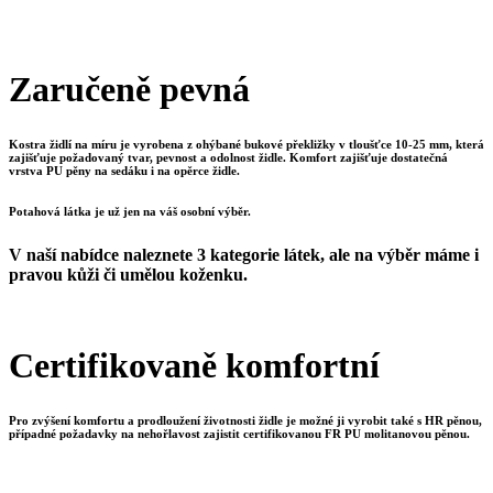
Zaručeně pevná
Kostra židlí na míru je vyrobena z ohýbané bukové překližky v tloušťce 10-25 mm, která
zajišťuje požadovaný tvar, pevnost a odolnost židle. Komfort zajišťuje dostatečná
vrstva PU pěny na sedáku i na opěrce židle.
Potahová látka je už jen na váš osobní výběr.
V naší nabídce naleznete 3 kategorie látek, ale na výběr máme i
pravou kůži či umělou koženku.
Certifikovaně komfortní
Pro zvýšení komfortu a prodloužení životnosti židle je možné ji vyrobit také s HR pěnou,
případné požadavky na nehořlavost zajistit certifikovanou FR PU molitanovou pěnou.