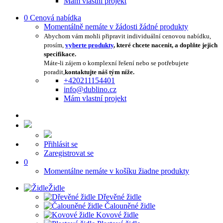
Mám vlastní projekt
0
Cenová nabídka
Momentálně nemáte v žádosti žádné produkty
Abychom vám mohli připravit individuální cenovou nabídku,
prosím,
vyberte produkty
, které chcete nacenit, a doplňte jejich
specifikace.
Máte-li zájem o komplexní řešení nebo se potřebujete
poradit,
kontaktujte náš tým níže.
+420211154401
info@dublino.cz
Mám vlastní projekt
Přihlásit se
Zaregistrovat se
0
Momentálne nemáte v košíku žiadne produkty
Židle
Dřevěné židle
Čalouněné židle
Kovové židle