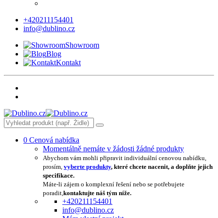
+420211154401
info@dublino.cz
Showroom
Blog
Kontakt
0
Cenová nabídka
Momentálně nemáte v žádosti žádné produkty
Abychom vám mohli připravit individuální cenovou nabídku,
prosím,
vyberte produkty
, které chcete nacenit, a doplňte jejich
specifikace.
Máte-li zájem o komplexní řešení nebo se potřebujete
poradit,
kontaktujte náš tým níže.
+420211154401
info@dublino.cz