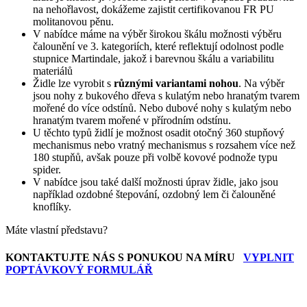
na nehořlavost, dokážeme zajistit certifikovanou FR PU
molitanovou pěnu.
V nabídce máme na výběr širokou škálu možnosti výběru
čalounění ve 3. kategoriích, které reflektují odolnost podle
stupnice Martindale, jakož i barevnou škálu a variabilitu
materiálů
Židle lze vyrobit s
různými variantami nohou
. Na výběr
jsou nohy z bukového dřeva s kulatým nebo hranatým tvarem
mořené do více odstínů. Nebo dubové nohy s kulatým nebo
hranatým tvarem mořené v přírodním odstínu.
U těchto typů židlí je možnost osadit otočný 360 stupňový
mechanismus nebo vratný mechanismus s rozsahem více než
180 stupňů, avšak pouze při volbě kovové podnože typu
spider.
V nabídce jsou také další možnosti úprav židle, jako jsou
například ozdobné štepování, ozdobný lem či čalouněné
knoflíky.
Máte vlastní představu?
KONTAKTUJTE NÁS S PONUKOU NA MÍRU
VYPLNIT
POPTÁVKOVÝ FORMULÁŘ