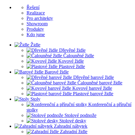
Řešení
Realizace
Pro architekty
Showroom
Produkty
Kdo jsme
Židle
Dřevěné židle
Čalouněné židle
Kovové židle
Plastové židle
Barové židle
Dřevěné barové židle
Čalouněné barové židle
Kovové barové židle
Plastové barové židle
Stoly
Konferenční a příruční
stolky
Stolové podnože
Stolové desky
Zahradní nábytek
Zahradní židle