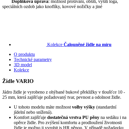
Doplňková úprava
: možnost prošívání, obšití, vyšití loga,
speciálních ozdob jako knoflíky, kovové nožičky a jiné
Kolekce
Čalouněné židle na míru
O produktu
Technické parametry
3D model
Kolekce
Židle VARIO
Jádro židle je vyrobeno z ohýbané bukové překližky v tloušťce 10 -
25 mm, která zajišťuje požadovaný tvar, pevnost a odolnost židle.
U tohoto modelu máte možnost
volby výšky
(standardní
jídelní nebo snížená).
Komfort zajišťuje
dostatečná vrstva PU pěny
na sedáku i na
opěrce židle. Pro zvýšení komfortu a prodloužení životnosti
židle je možno ji vyrobit is HR pěnou. V případě požadavku