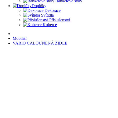
Banketové stoly
Doplňky
Dekorace
Svítidla
Příslušenství
Koberce
Mobiliář
VARIO ČALOUNĚNÁ ŽIDLE