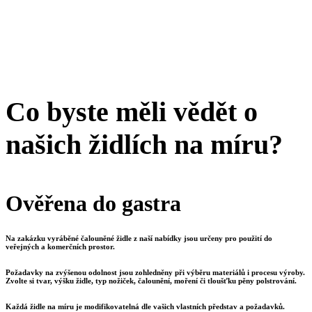
Co byste měli vědět o
našich židlích na míru?
Ověřena do gastra
Na zakázku vyráběné čalouněné židle z naší nabídky jsou určeny pro použití do
veřejných a komerčních prostor.
Požadavky na zvýšenou odolnost jsou zohledněny při výběru materiálů i procesu výroby.
Zvolte si tvar, výšku židle, typ nožiček, čalounění, moření či tloušťku pěny polstrování.
Každá židle na míru je modifikovatelná dle vašich vlastních představ a požadavků.