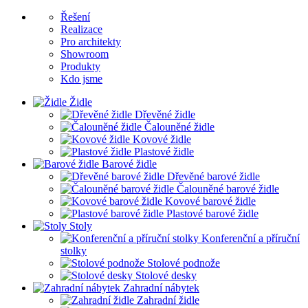
Řešení
Realizace
Pro architekty
Showroom
Produkty
Kdo jsme
Židle
Dřevěné židle
Čalouněné židle
Kovové židle
Plastové židle
Barové židle
Dřevěné barové židle
Čalouněné barové židle
Kovové barové židle
Plastové barové židle
Stoly
Konferenční a příruční
stolky
Stolové podnože
Stolové desky
Zahradní nábytek
Zahradní židle