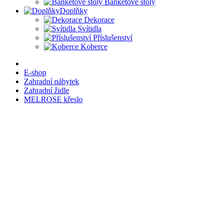
Banketové stoly
Doplňky
Dekorace
Svítidla
Příslušenství
Koberce
E-shop
Zahradní nábytek
Zahradní židle
MELROSE křeslo