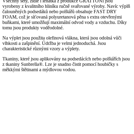
Všechny sety, židle i lehátka z produkce GRATTONI jsou
vyrobeny z kvalitního hliníku ručně svařované výroby. Navíc výplň
čalouněných podsedáků nebo polštářů obsahuje FAST DRY
FOAM, což je síťovaná polyuretanová pěna s extra otevřenými
buňkami, které umožňují maximální odvod vody a vzduchu. Díky
tomu jsou produkty voděodolné.
Na výplet jsou použita olefinová vlákna, která jsou odolná vůči
vlhkosti a zašpinění. Údržba je velmi jednoduchá. Jsou
charakteristické různými vzory a výplety.
Tkaniny, které jsou aplikovány na podsedácích nebo polštářích jsou
z tkaniny Sunbrella®. Lze je snadno čistit pomocí houbičky s
měkkými štětinami a mýdlovou vodou.