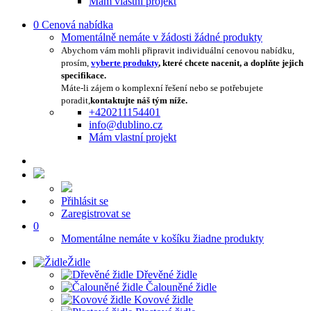
Mám vlastní projekt
0
Cenová nabídka
Momentálně nemáte v žádosti žádné produkty
Abychom vám mohli připravit individuální cenovou nabídku,
prosím,
vyberte produkty
, které chcete nacenit, a doplňte jejich
specifikace.
Máte-li zájem o komplexní řešení nebo se potřebujete
poradit,
kontaktujte náš tým níže.
+420211154401
info@dublino.cz
Mám vlastní projekt
Přihlásit se
Zaregistrovat se
0
Momentálne nemáte v košíku žiadne produkty
Židle
Dřevěné židle
Čalouněné židle
Kovové židle