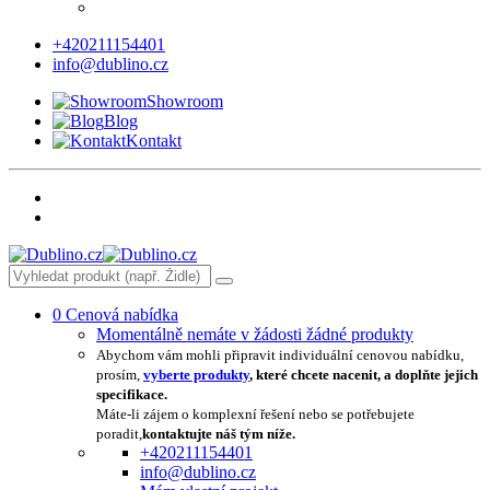
+420211154401
info@dublino.cz
Showroom
Blog
Kontakt
0
Cenová nabídka
Momentálně nemáte v žádosti žádné produkty
Abychom vám mohli připravit individuální cenovou nabídku,
prosím,
vyberte produkty
, které chcete nacenit, a doplňte jejich
specifikace.
Máte-li zájem o komplexní řešení nebo se potřebujete
poradit,
kontaktujte náš tým níže.
+420211154401
info@dublino.cz