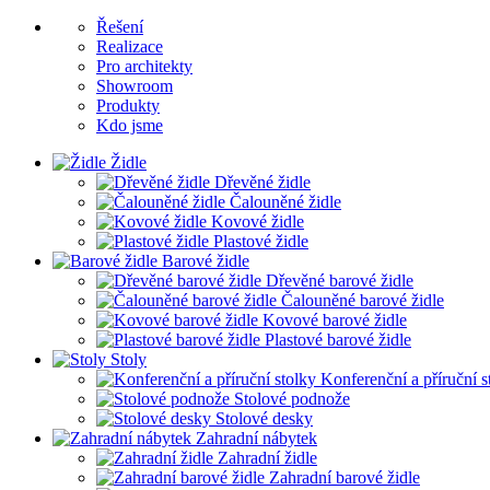
Řešení
Realizace
Pro architekty
Showroom
Produkty
Kdo jsme
Židle
Dřevěné židle
Čalouněné židle
Kovové židle
Plastové židle
Barové židle
Dřevěné barové židle
Čalouněné barové židle
Kovové barové židle
Plastové barové židle
Stoly
Konferenční a příruční s
Stolové podnože
Stolové desky
Zahradní nábytek
Zahradní židle
Zahradní barové židle