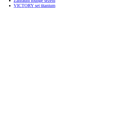
Zahradní lounge sezení
VICTORY set titanium