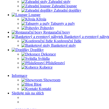
Zahradní stoly
Zahradní lounge
Zahradní doplňky
Lounge
Křesla
Taburety a pufy
Pohovky
Restaurační boxy
Banketový a eventový nábyt
Konferenční židle
Banketové stoly
Doplňky
Dekorace
Svítidla
Příslušenství
Koberce
Informace
Showroom
Blog
Kontakt
Sledujte nás na sítích