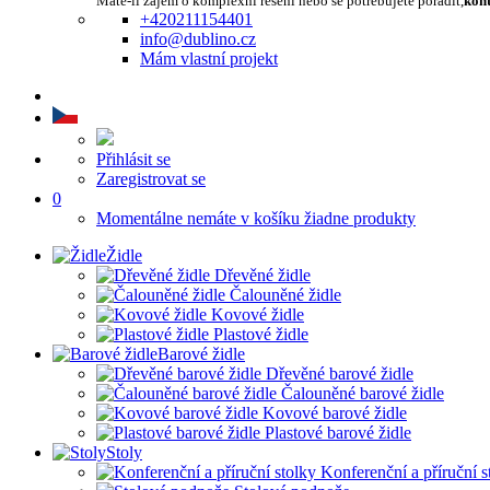
Máte-li zájem o komplexní řešení nebo se potřebujete poradit,
kont
+420211154401
info@dublino.cz
Mám vlastní projekt
Přihlásit se
Zaregistrovat se
0
Momentálne nemáte v košíku žiadne produkty
Židle
Dřevěné židle
Čalouněné židle
Kovové židle
Plastové židle
Barové židle
Dřevěné barové židle
Čalouněné barové židle
Kovové barové židle
Plastové barové židle
Stoly
Konferenční a příruční s