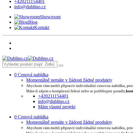
+420211154401
info@dublino.cz
Showroom
Blog
Kontakt
0
Cenová nabídka
Momentálně nemáte v žádosti žádné produkty
Abychom vám mohli připravit individuální cenovou nabídku, pro
Máte-li zájem o komplexní řešení nebo se potřebujete poradit,
kont
+420211154401
info@dublino.cz
Mám vlastní projekt
0
Cenová nabídka
Momentálně nemáte v žádosti žádné produkty
Abychom vám mohli připravit individuální cenovou nabídku, pro