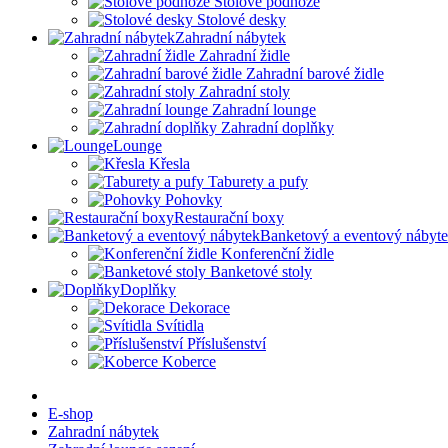
Stolové podnože
Stolové desky
Zahradní nábytek
Zahradní židle
Zahradní barové židle
Zahradní stoly
Zahradní lounge
Zahradní doplňky
Lounge
Křesla
Taburety a pufy
Pohovky
Restaurační boxy
Banketový a eventový nábyt
Konferenční židle
Banketové stoly
Doplňky
Dekorace
Svítidla
Příslušenství
Koberce
E-shop
Zahradní nábytek