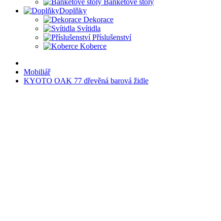
Banketové stoly
Doplňky
Dekorace
Svítidla
Příslušenství
Koberce
Mobiliář
KYOTO OAK 77 dřevěná barová židle