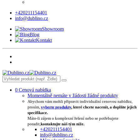
+420211154401
info@dublino.cz
Showroom
Blog
Kontakt
0
Cenová nabídka
Momentálně nemáte v žádosti žádné produkty
Abychom vám mohli připravit individuální cenovou nabídku,
prosím,
vyberte produkty
, které chcete nacenit, a doplňte jejich
specifikace.
Máte-li zájem o komplexní řešení nebo se potřebujete
poradit,
kontaktujte náš tým níže.
+420211154401
info@dublino.cz