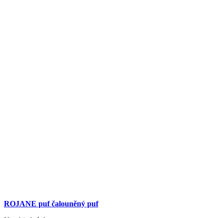
ROJANE puf čalouněný puf