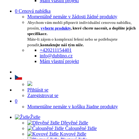
Mám vlastní projekt
0
Cenová nabídka
Momentálně nemáte v žádosti žádné produkty
Abychom vám mohli připravit individuální cenovou nabídku,
prosím,
vyberte produkty
, které chcete nacenit, a doplňte jejich
specifikace.
Máte-li zájem o komplexní řešení nebo se potřebujete
poradit,
kontaktujte náš tým níže.
+420211154401
info@dublino.cz
Mám vlastní projekt
Přihlásit se
Zaregistrovat se
0
Momentálne nemáte v košíku žiadne produkty
Židle
Dřevěné židle
Čalouněné židle
Kovové židle