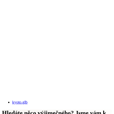
kyoto.glb
Hledáte něco výjimečného? Jsme vám k