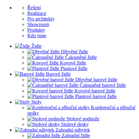
Řešení
Realizace
Pro architekty
Showroom
Produkty
Kdo jsme
Židle
Dřevěné židle
Čalouněné židle
Kovové židle
Plastové židle
Barové židle
Dřevěné barové židle
Čalouněné barové židle
Kovové barové židle
Plastové barové židle
Stoly
Konferenční a příruční
stolky
Stolové podnože
Stolové desky
Zahradní nábytek
Zahradní židle