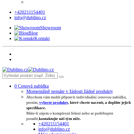
+420211154401
info@dublino.cz
Showroom
Blog
Kontakt
0
Cenová nabídka
Momentálně nemáte v žádosti žádné produkty
Abychom vám mohli připravit individuální cenovou nabídku,
prosím,
vyberte produkty
, které chcete nacenit, a doplňte jejich
specifikace.
Máte-li zájem o komplexní řešení nebo se potřebujete
poradit,
kontaktujte náš tým níže.
+420211154401
info@dublino.cz