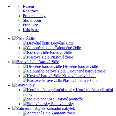
Řešení
Realizace
Pro architekty
Showroom
Produkty
Kdo jsme
Židle
Dřevěné židle
Čalouněné židle
Kovové židle
Plastové židle
Barové židle
Dřevěné barové židle
Čalouněné barové židle
Kovové barové židle
Plastové barové židle
Stoly
Konferenční a příruční
stolky
Stolové podnože
Stolové desky
Zahradní nábytek
Zahradní židle