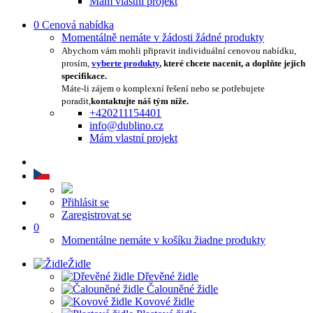
Mám vlastní projekt
0
Cenová nabídka
Momentálně nemáte v žádosti žádné produkty
Abychom vám mohli připravit individuální cenovou nabídku,
prosím,
vyberte produkty
, které chcete nacenit, a doplňte jejich
specifikace.
Máte-li zájem o komplexní řešení nebo se potřebujete
poradit,
kontaktujte náš tým níže.
+420211154401
info@dublino.cz
Mám vlastní projekt
Přihlásit se
Zaregistrovat se
0
Momentálne nemáte v košíku žiadne produkty
Židle
Dřevěné židle
Čalouněné židle
Kovové židle