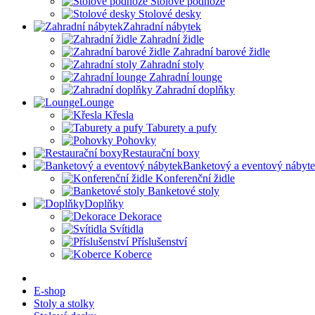
Stolové podnože
Stolové desky
Zahradní nábytek
Zahradní židle
Zahradní barové židle
Zahradní stoly
Zahradní lounge
Zahradní doplňky
Lounge
Křesla
Taburety a pufy
Pohovky
Restaurační boxy
Banketový a eventový nábyt
Konferenční židle
Banketové stoly
Doplňky
Dekorace
Svítidla
Příslušenství
Koberce
E-shop
Stoly a stolky