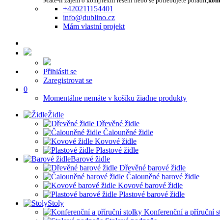
Máte-li zájem o komplexní řešení nebo se potřebujete poradit,
kont
+420211154401
info@dublino.cz
Mám vlastní projekt
Přihlásit se
Zaregistrovat se
0
Momentálne nemáte v košíku žiadne produkty
Židle
Dřevěné židle
Čalouněné židle
Kovové židle
Plastové židle
Barové židle
Dřevěné barové židle
Čalouněné barové židle
Kovové barové židle
Plastové barové židle
Stoly
Konferenční a příruční s