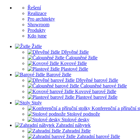
Řešení
Realizace
Pro architekty
Showroom
Produkty
Kdo jsme
Židle
Dřevěné židle
Čalouněné židle
Kovové židle
Plastové židle
Barové židle
Dřevěné barové židle
Čalouněné barové židle
Kovové barové židle
Plastové barové židle
Stoly
Konferenční a příruční s
Stolové podnože
Stolové desky
Zahradní nábytek
Zahradní židle
Zahradní barové židle