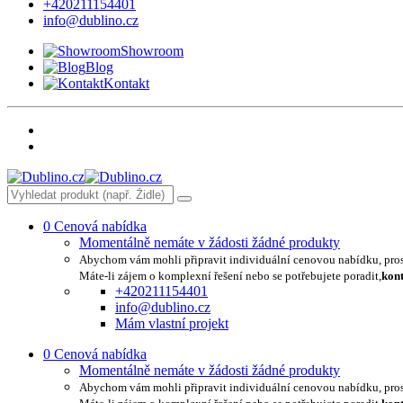
+420211154401
info@dublino.cz
Showroom
Blog
Kontakt
0
Cenová nabídka
Momentálně nemáte v žádosti žádné produkty
Abychom vám mohli připravit individuální cenovou nabídku, pro
Máte-li zájem o komplexní řešení nebo se potřebujete poradit,
kont
+420211154401
info@dublino.cz
Mám vlastní projekt
0
Cenová nabídka
Momentálně nemáte v žádosti žádné produkty
Abychom vám mohli připravit individuální cenovou nabídku, pro