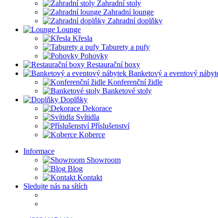
Zahradní stoly
Zahradní lounge
Zahradní doplňky
Lounge
Křesla
Taburety a pufy
Pohovky
Restaurační boxy
Banketový a eventový nábyt
Konferenční židle
Banketové stoly
Doplňky
Dekorace
Svítidla
Příslušenství
Koberce
Informace
Showroom
Blog
Kontakt
Sledujte nás na sítích