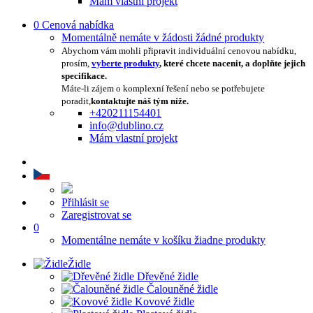
Mám vlastní projekt
0
Cenová nabídka
Momentálně nemáte v žádosti žádné produkty
Abychom vám mohli připravit individuální cenovou nabídku,
prosím,
vyberte produkty
, které chcete nacenit, a doplňte jejich
specifikace.
Máte-li zájem o komplexní řešení nebo se potřebujete
poradit,
kontaktujte náš tým níže.
+420211154401
info@dublino.cz
Mám vlastní projekt
Přihlásit se
Zaregistrovat se
0
Momentálne nemáte v košíku žiadne produkty
Židle
Dřevěné židle
Čalouněné židle
Kovové židle