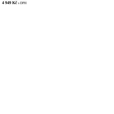
4 949 Kč
s DPH