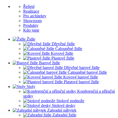
Řešení
Realizace
Pro architekty
Showroom
Produkty
Kdo jsme
Židle
Dřevěné židle
Čalouněné židle
Kovové židle
Plastové židle
Barové židle
Dřevěné barové židle
Čalouněné barové židle
Kovové barové židle
Plastové barové židle
Stoly
Konferenční a příruční
stolky
Stolové podnože
Stolové desky
Zahradní nábytek
Zahradní židle