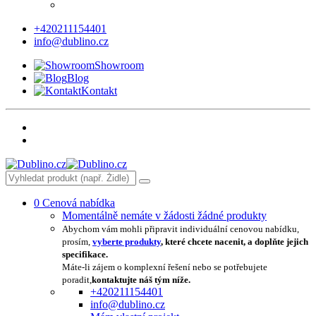
+420211154401
info@dublino.cz
Showroom
Blog
Kontakt
0
Cenová nabídka
Momentálně nemáte v žádosti žádné produkty
Abychom vám mohli připravit individuální cenovou nabídku,
prosím,
vyberte produkty
, které chcete nacenit, a doplňte jejich
specifikace.
Máte-li zájem o komplexní řešení nebo se potřebujete
poradit,
kontaktujte náš tým níže.
+420211154401
info@dublino.cz