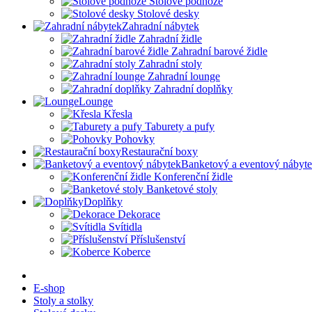
Stolové podnože
Stolové desky
Zahradní nábytek
Zahradní židle
Zahradní barové židle
Zahradní stoly
Zahradní lounge
Zahradní doplňky
Lounge
Křesla
Taburety a pufy
Pohovky
Restaurační boxy
Banketový a eventový nábyt
Konferenční židle
Banketové stoly
Doplňky
Dekorace
Svítidla
Příslušenství
Koberce
E-shop
Stoly a stolky