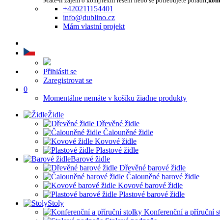
Máte-li zájem o komplexní řešení nebo se potřebujete poradit,
kont
+420211154401
info@dublino.cz
Mám vlastní projekt
Přihlásit se
Zaregistrovat se
0
Momentálne nemáte v košíku žiadne produkty
Židle
Dřevěné židle
Čalouněné židle
Kovové židle
Plastové židle
Barové židle
Dřevěné barové židle
Čalouněné barové židle
Kovové barové židle
Plastové barové židle
Stoly
Konferenční a příruční s