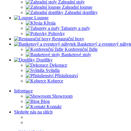
Zahradní stoly
Zahradní lounge
Zahradní doplňky
Lounge
Křesla
Taburety a pufy
Pohovky
Restaurační boxy
Banketový a eventový nábyt
Konferenční židle
Banketové stoly
Doplňky
Dekorace
Svítidla
Příslušenství
Koberce
Informace
Showroom
Blog
Kontakt
Sledujte nás na sítích