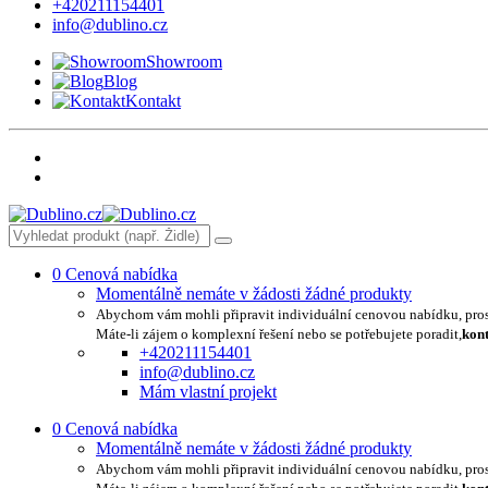
+420211154401
info@dublino.cz
Showroom
Blog
Kontakt
0
Cenová nabídka
Momentálně nemáte v žádosti žádné produkty
Abychom vám mohli připravit individuální cenovou nabídku, pro
Máte-li zájem o komplexní řešení nebo se potřebujete poradit,
kont
+420211154401
info@dublino.cz
Mám vlastní projekt
0
Cenová nabídka
Momentálně nemáte v žádosti žádné produkty
Abychom vám mohli připravit individuální cenovou nabídku, pro