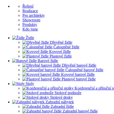
Řešení
Realizace
Pro architekty
Showroom
Produkty
Kdo jsme
Židle
Dřevěné židle
Čalouněné židle
Kovové židle
Plastové židle
Barové židle
Dřevěné barové židle
Čalouněné barové židle
Kovové barové židle
Plastové barové židle
Stoly
Konferenční a příruční s
Stolové podnože
Stolové desky
Zahradní nábytek
Zahradní židle
Zahradní barové židle