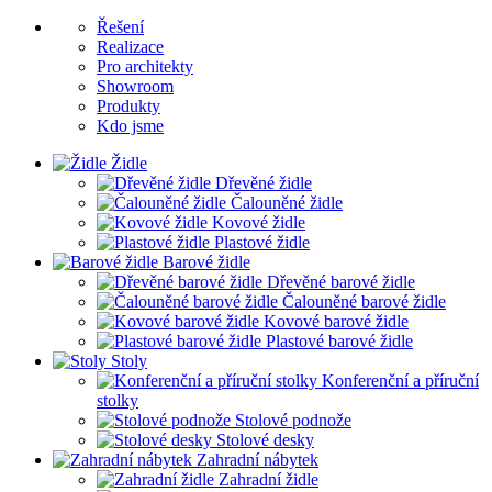
Řešení
Realizace
Pro architekty
Showroom
Produkty
Kdo jsme
Židle
Dřevěné židle
Čalouněné židle
Kovové židle
Plastové židle
Barové židle
Dřevěné barové židle
Čalouněné barové židle
Kovové barové židle
Plastové barové židle
Stoly
Konferenční a příruční
stolky
Stolové podnože
Stolové desky
Zahradní nábytek
Zahradní židle