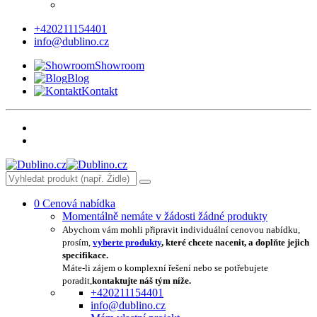
+420211154401
info@dublino.cz
Showroom
Blog
Kontakt
0
Cenová nabídka
Momentálně nemáte v žádosti žádné produkty
Abychom vám mohli připravit individuální cenovou nabídku,
prosím,
vyberte produkty
, které chcete nacenit, a doplňte jejich
specifikace.
Máte-li zájem o komplexní řešení nebo se potřebujete
poradit,
kontaktujte náš tým níže.
+420211154401
info@dublino.cz