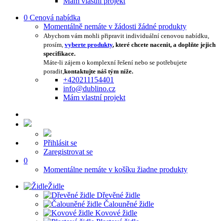
Mám vlastní projekt
0
Cenová nabídka
Momentálně nemáte v žádosti žádné produkty
Abychom vám mohli připravit individuální cenovou nabídku,
prosím,
vyberte produkty
, které chcete nacenit, a doplňte jejich
specifikace.
Máte-li zájem o komplexní řešení nebo se potřebujete
poradit,
kontaktujte náš tým níže.
+420211154401
info@dublino.cz
Mám vlastní projekt
Přihlásit se
Zaregistrovat se
0
Momentálne nemáte v košíku žiadne produkty
Židle
Dřevěné židle
Čalouněné židle
Kovové židle