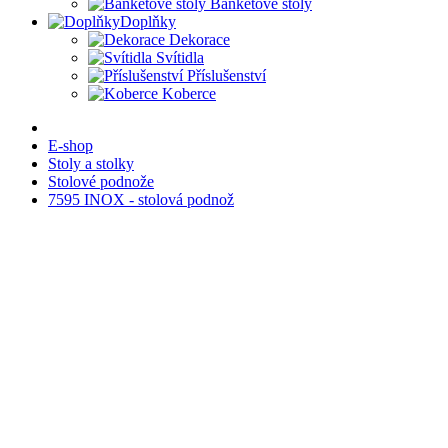
Banketové stoly
Doplňky
Dekorace
Svítidla
Příslušenství
Koberce
E-shop
Stoly a stolky
Stolové podnože
7595 INOX - stolová podnož