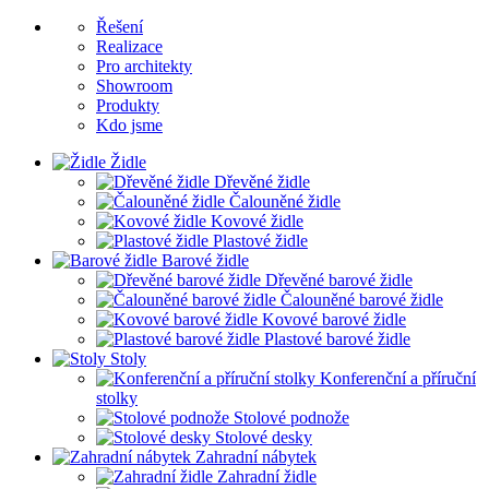
Řešení
Realizace
Pro architekty
Showroom
Produkty
Kdo jsme
Židle
Dřevěné židle
Čalouněné židle
Kovové židle
Plastové židle
Barové židle
Dřevěné barové židle
Čalouněné barové židle
Kovové barové židle
Plastové barové židle
Stoly
Konferenční a příruční
stolky
Stolové podnože
Stolové desky
Zahradní nábytek
Zahradní židle