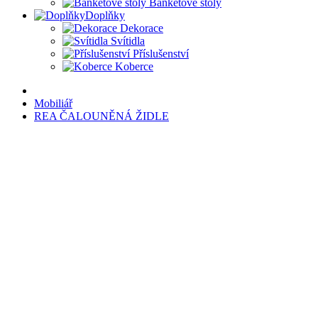
Banketové stoly
Doplňky
Dekorace
Svítidla
Příslušenství
Koberce
Mobiliář
REA ČALOUNĚNÁ ŽIDLE