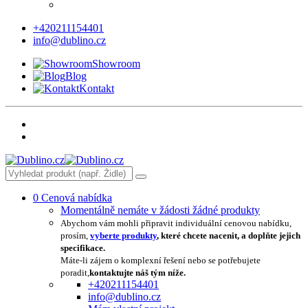
+420211154401
info@dublino.cz
Showroom
Blog
Kontakt
0
Cenová nabídka
Momentálně nemáte v žádosti žádné produkty
Abychom vám mohli připravit individuální cenovou nabídku,
prosím,
vyberte produkty
, které chcete nacenit, a doplňte jejich
specifikace.
Máte-li zájem o komplexní řešení nebo se potřebujete
poradit,
kontaktujte náš tým níže.
+420211154401
info@dublino.cz