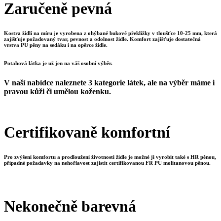
Zaručeně pevná
Kostra židlí na míru je vyrobena z ohýbané bukové překližky v tloušťce 10-25 mm, která
zajišťuje požadovaný tvar, pevnost a odolnost židle. Komfort zajišťuje dostatečná
vrstva PU pěny na sedáku i na opěrce židle.
Potahová látka je už jen na váš osobní výběr.
V naší nabídce naleznete 3 kategorie látek, ale na výběr máme i
pravou kůži či umělou koženku.
Certifikovaně komfortní
Pro zvýšení komfortu a prodloužení životnosti židle je možné ji vyrobit také s HR pěnou,
případné požadavky na nehořlavost zajistit certifikovanou FR PU molitanovou pěnou.
Nekonečně barevná