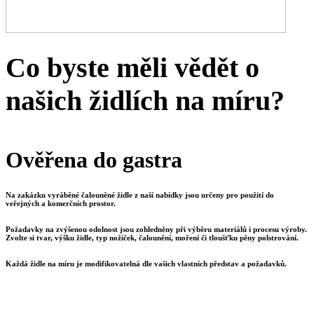
Co byste měli vědět o
našich židlích na míru?
Ověřena do gastra
Na zakázku vyráběné čalouněné židle z naší nabídky jsou určeny pro použití do
veřejných a komerčních prostor.
Požadavky na zvýšenou odolnost jsou zohledněny při výběru materiálů i procesu výroby.
Zvolte si tvar, výšku židle, typ nožiček, čalounění, moření či tloušťku pěny polstrování.
Každá židle na míru je modifikovatelná dle vašich vlastních představ a požadavků.