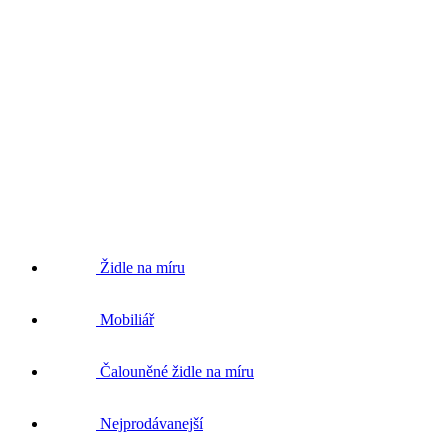
Židle na míru
Mobiliář
Čalouněné židle na míru
Nejprodávanejší