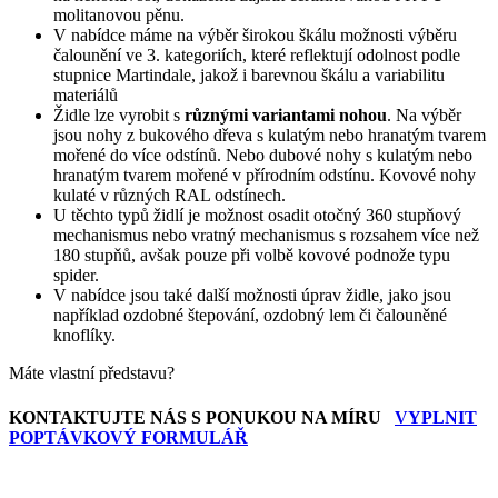
molitanovou pěnu.
V nabídce máme na výběr širokou škálu možnosti výběru
čalounění ve 3. kategoriích, které reflektují odolnost podle
stupnice Martindale, jakož i barevnou škálu a variabilitu
materiálů
Židle lze vyrobit s
různými variantami nohou
. Na výběr
jsou nohy z bukového dřeva s kulatým nebo hranatým tvarem
mořené do více odstínů. Nebo dubové nohy s kulatým nebo
hranatým tvarem mořené v přírodním odstínu. Kovové nohy
kulaté v různých RAL odstínech.
U těchto typů židlí je možnost osadit otočný 360 stupňový
mechanismus nebo vratný mechanismus s rozsahem více než
180 stupňů, avšak pouze při volbě kovové podnože typu
spider.
V nabídce jsou také další možnosti úprav židle, jako jsou
například ozdobné štepování, ozdobný lem či čalouněné
knoflíky.
Máte vlastní představu?
KONTAKTUJTE NÁS S PONUKOU NA MÍRU
VYPLNIT
POPTÁVKOVÝ FORMULÁŘ