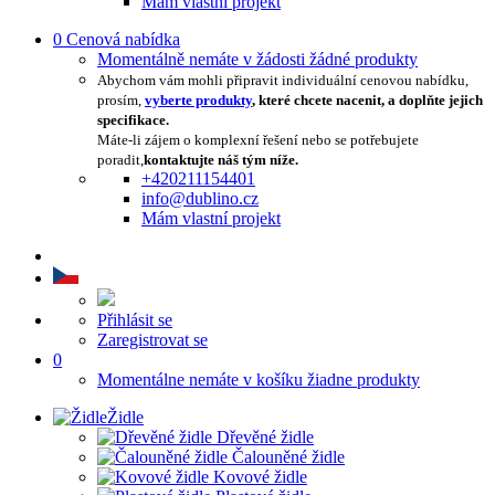
Mám vlastní projekt
0
Cenová nabídka
Momentálně nemáte v žádosti žádné produkty
Abychom vám mohli připravit individuální cenovou nabídku,
prosím,
vyberte produkty
, které chcete nacenit, a doplňte jejich
specifikace.
Máte-li zájem o komplexní řešení nebo se potřebujete
poradit,
kontaktujte náš tým níže.
+420211154401
info@dublino.cz
Mám vlastní projekt
Přihlásit se
Zaregistrovat se
0
Momentálne nemáte v košíku žiadne produkty
Židle
Dřevěné židle
Čalouněné židle
Kovové židle