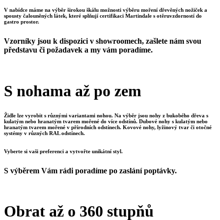
V nabídce máme na výběr širokou škálu možnosti výběru moření dřevěných nožiček a
spousty čalouněných látek, které splňují certifikaci Martindale s otěruvzdorností do
gastro prostor.
Vzorníky jsou k dispozici v showroomech, zašlete nám svou
představu či požadavek a my vám poradíme.
S nohama až po zem
Židle lze vyrobit s různými variantami nohou. Na výběr jsou nohy z bukobého dřeva s
kulatým nebo hranatým tvarem mořené do více odstínů. Dubové nohy s kulatým nebo
hranatým tvarem mořené v přírodních odstínech. Kovové nohy, lyžinový tvar či otočné
systémy v různých RAL odstínech.
Vyberte si vaši preferenci a vytvořte unikátní styl.
S výběrem Vám rádi poradíme po zaslání poptávky.
Obrat až o 360 stupňů