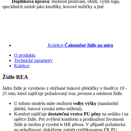
Doplňková úprava
: možnost prošívání, obšití, vyšití loga,
speciálních ozdob jako knoflíky, kovové nožičky a jiné
Kolekce
Čalouněné židle na míru
O produktu
Technické parametry
Kolekce
Židle REA
Jádro židle je vyrobeno z ohýbané bukové překližky v tloušťce 10 -
25 mm, která zajišťuje požadovaný tvar, pevnost a odolnost židle.
U tohoto modelu máte možnost
volby výšky
(standardní
jídelní, barová vysoká nebo snížená).
Komfort zajišťuje
dostatečná vrstva PU pěny
na sedáku i na
opěrce židle. Pro zvýšení komfortu a prodloužení životnosti
židle je možno ji vyrobit is HR pěnou. V případě požadavku
na nehořlavost, dokážeme zajistit certifikovanou FR PU