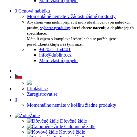
Mám vlastní projekt
0
Cenová nabídka
Momentálně nemáte v žádosti žádné produkty
Abychom vám mohli připravit individuální cenovou nabídku,
prosím,
vyberte produkty
, které chcete nacenit, a doplňte jejich
specifikace.
Máte-li zájem o komplexní řešení nebo se potřebujete
poradit,
kontaktujte náš tým níže.
+420211154401
info@dublino.cz
Mám vlastní projekt
Přihlásit se
Zaregistrovat se
0
Momentálne nemáte v košíku žiadne produkty
Židle
Dřevěné židle
Čalouněné židle
Kovové židle