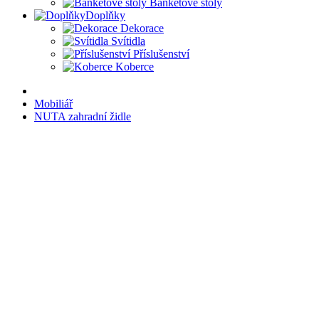
Banketové stoly
Doplňky
Dekorace
Svítidla
Příslušenství
Koberce
Mobiliář
NUTA zahradní židle