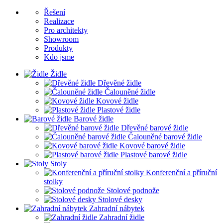
Řešení
Realizace
Pro architekty
Showroom
Produkty
Kdo jsme
Židle
Dřevěné židle
Čalouněné židle
Kovové židle
Plastové židle
Barové židle
Dřevěné barové židle
Čalouněné barové židle
Kovové barové židle
Plastové barové židle
Stoly
Konferenční a příruční
stolky
Stolové podnože
Stolové desky
Zahradní nábytek
Zahradní židle