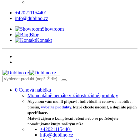
+420211154401
info@dublino.cz
Showroom
Blog
Kontakt
0
Cenová nabídka
Momentálně nemáte v žádosti žádné produkty
Abychom vám mohli připravit individuální cenovou nabídku,
prosím,
vyberte produkty
, které chcete nacenit, a doplňte jejich
specifikace.
Máte-li zájem o komplexní řešení nebo se potřebujete
poradit,
kontaktujte náš tým níže.
+420211154401
info@dublino.cz