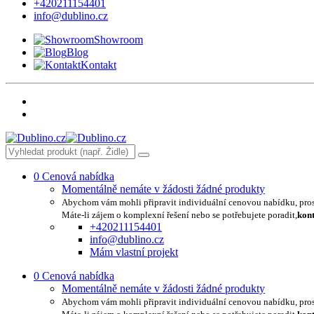
+420211154401
info@dublino.cz
Showroom
Blog
Kontakt
0
Cenová nabídka
Momentálně nemáte v žádosti žádné produkty
Abychom vám mohli připravit individuální cenovou nabídku, pro
Máte-li zájem o komplexní řešení nebo se potřebujete poradit,
kont
+420211154401
info@dublino.cz
Mám vlastní projekt
0
Cenová nabídka
Momentálně nemáte v žádosti žádné produkty
Abychom vám mohli připravit individuální cenovou nabídku, pro