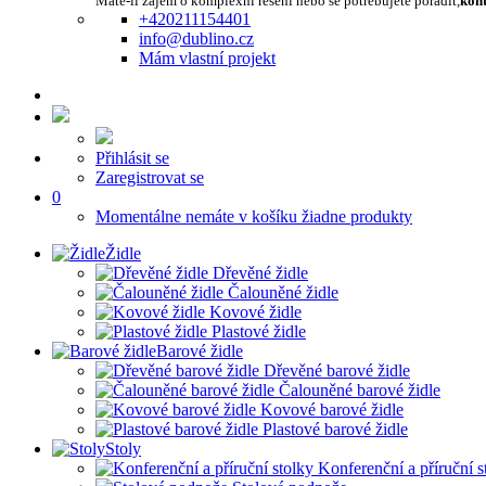
Máte-li zájem o komplexní řešení nebo se potřebujete poradit,
kont
+420211154401
info@dublino.cz
Mám vlastní projekt
Přihlásit se
Zaregistrovat se
0
Momentálne nemáte v košíku žiadne produkty
Židle
Dřevěné židle
Čalouněné židle
Kovové židle
Plastové židle
Barové židle
Dřevěné barové židle
Čalouněné barové židle
Kovové barové židle
Plastové barové židle
Stoly
Konferenční a příruční s