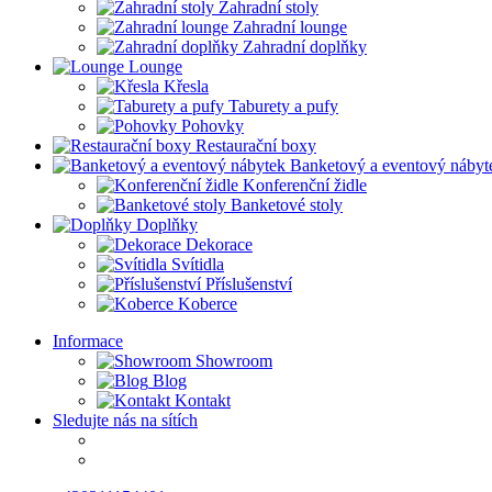
Zahradní stoly
Zahradní lounge
Zahradní doplňky
Lounge
Křesla
Taburety a pufy
Pohovky
Restaurační boxy
Banketový a eventový nábyt
Konferenční židle
Banketové stoly
Doplňky
Dekorace
Svítidla
Příslušenství
Koberce
Informace
Showroom
Blog
Kontakt
Sledujte nás na sítích