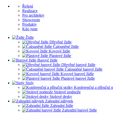
Řešení
Realizace
Pro architekty
Showroom
Produkty
Kdo jsme
Židle
Dřevěné židle
Čalouněné židle
Kovové židle
Plastové židle
Barové židle
Dřevěné barové židle
Čalouněné barové židle
Kovové barové židle
Plastové barové židle
Stoly
Konferenční a příruční s
Stolové podnože
Stolové desky
Zahradní nábytek
Zahradní židle
Zahradní barové židle