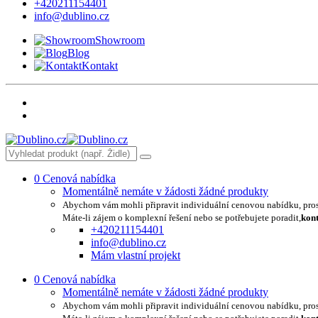
+420211154401
info@dublino.cz
Showroom
Blog
Kontakt
0
Cenová nabídka
Momentálně nemáte v žádosti žádné produkty
Abychom vám mohli připravit individuální cenovou nabídku, pro
Máte-li zájem o komplexní řešení nebo se potřebujete poradit,
kont
+420211154401
info@dublino.cz
Mám vlastní projekt
0
Cenová nabídka
Momentálně nemáte v žádosti žádné produkty
Abychom vám mohli připravit individuální cenovou nabídku, pro