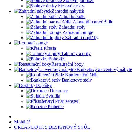
Stolové podnože
Stolové desky
Zahradní nábytek
Zahradní židle
Zahradní barové židle
Zahradní stoly
Zahradní lounge
Zahradní doplňky
Lounge
Křesla
Taburety a pufy
Pohovky
Restaurační boxy
Banketový a eventový nábyt
Konferenční židle
Banketové stoly
Doplňky
Dekorace
Svítidla
Příslušenství
Koberce
Mobiliář
ORLANDO H75 DESIGNOVÝ STŮL