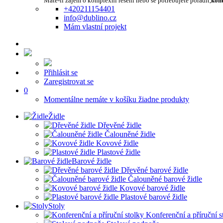
Máte-li zájem o komplexní řešení nebo se potřebujete poradit,
kont
+420211154401
info@dublino.cz
Mám vlastní projekt
Přihlásit se
Zaregistrovat se
0
Momentálne nemáte v košíku žiadne produkty
Židle
Dřevěné židle
Čalouněné židle
Kovové židle
Plastové židle
Barové židle
Dřevěné barové židle
Čalouněné barové židle
Kovové barové židle
Plastové barové židle
Stoly
Konferenční a příruční s