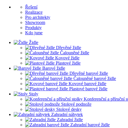
Řešení
Realizace
Pro architekty
Showroom
Produkty
Kdo jsme
Židle
Dřevěné židle
Čalouněné židle
Kovové židle
Plastové židle
Barové židle
Dřevěné barové židle
Čalouněné barové židle
Kovové barové židle
Plastové barové židle
Stoly
Konferenční a příruční s
Stolové podnože
Stolové desky
Zahradní nábytek
Zahradní židle
Zahradní barové židle