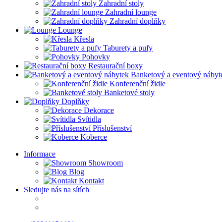
Zahradní stoly
Zahradní lounge
Zahradní doplňky
Lounge
Křesla
Taburety a pufy
Pohovky
Restaurační boxy
Banketový a eventový nábyt
Konferenční židle
Banketové stoly
Doplňky
Dekorace
Svítidla
Příslušenství
Koberce
Informace
Showroom
Blog
Kontakt
Sledujte nás na sítích