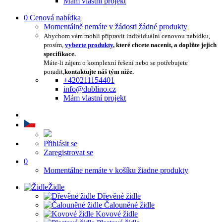
Mám vlastní projekt
0
Cenová nabídka
Momentálně nemáte v žádosti žádné produkty
Abychom vám mohli připravit individuální cenovou nabídku,
prosím,
vyberte produkty
, které chcete nacenit, a doplňte jejich
specifikace.
Máte-li zájem o komplexní řešení nebo se potřebujete
poradit,
kontaktujte náš tým níže.
+420211154401
info@dublino.cz
Mám vlastní projekt
Přihlásit se
Zaregistrovat se
0
Momentálne nemáte v košíku žiadne produkty
Židle
Dřevěné židle
Čalouněné židle
Kovové židle