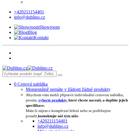
+420211154401
info@dublino.cz
Showroom
Blog
Kontakt
0
Cenová nabídka
Momentálně nemáte v žádosti žádné produkty
Abychom vám mohli připravit individuální cenovou nabídku,
prosím,
vyberte produkty
, které chcete nacenit, a doplňte jejich
specifikace.
Máte-li zájem o komplexní řešení nebo se potřebujete
poradit,
kontaktujte náš tým níže.
+420211154401
info@dublino.cz