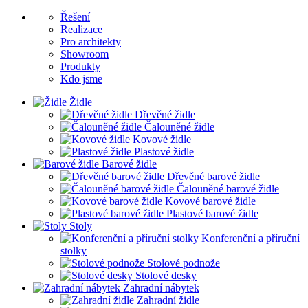
Řešení
Realizace
Pro architekty
Showroom
Produkty
Kdo jsme
Židle
Dřevěné židle
Čalouněné židle
Kovové židle
Plastové židle
Barové židle
Dřevěné barové židle
Čalouněné barové židle
Kovové barové židle
Plastové barové židle
Stoly
Konferenční a příruční
stolky
Stolové podnože
Stolové desky
Zahradní nábytek
Zahradní židle