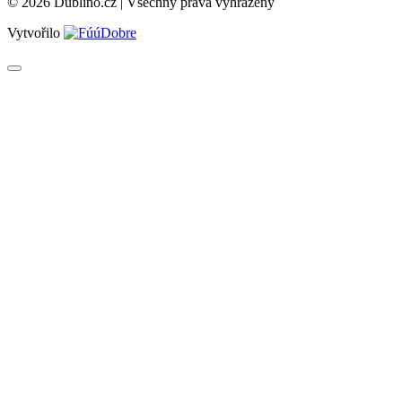
© 2026 Dublino.cz | Všechny prává vyhrazeny
Vytvořilo