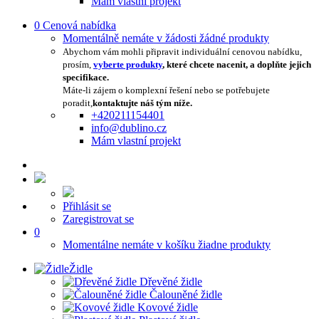
Mám vlastní projekt
0
Cenová nabídka
Momentálně nemáte v žádosti žádné produkty
Abychom vám mohli připravit individuální cenovou nabídku,
prosím,
vyberte produkty
, které chcete nacenit, a doplňte jejich
specifikace.
Máte-li zájem o komplexní řešení nebo se potřebujete
poradit,
kontaktujte náš tým níže.
+420211154401
info@dublino.cz
Mám vlastní projekt
Přihlásit se
Zaregistrovat se
0
Momentálne nemáte v košíku žiadne produkty
Židle
Dřevěné židle
Čalouněné židle
Kovové židle