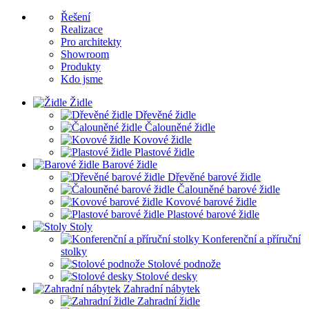
Řešení
Realizace
Pro architekty
Showroom
Produkty
Kdo jsme
Židle
Dřevěné židle
Čalouněné židle
Kovové židle
Plastové židle
Barové židle
Dřevěné barové židle
Čalouněné barové židle
Kovové barové židle
Plastové barové židle
Stoly
Konferenční a příruční
stolky
Stolové podnože
Stolové desky
Zahradní nábytek
Zahradní židle