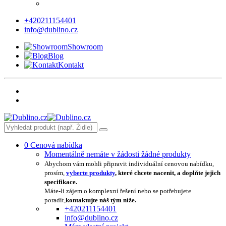
+420211154401
info@dublino.cz
Showroom
Blog
Kontakt
0
Cenová nabídka
Momentálně nemáte v žádosti žádné produkty
Abychom vám mohli připravit individuální cenovou nabídku,
prosím,
vyberte produkty
, které chcete nacenit, a doplňte jejich
specifikace.
Máte-li zájem o komplexní řešení nebo se potřebujete
poradit,
kontaktujte náš tým níže.
+420211154401
info@dublino.cz