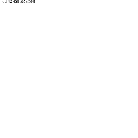
od
42 459 Kč
s DPH