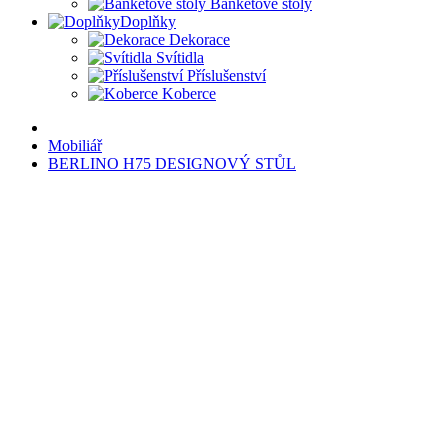
Banketové stoly
Doplňky
Dekorace
Svítidla
Příslušenství
Koberce
Mobiliář
BERLINO H75 DESIGNOVÝ STŮL