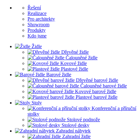
Řešení
Realizace
Pro architekty
Showroom
Produkty
Kdo jsme
Židle
Dřevěné židle
Čalouněné židle
Kovové židle
Plastové židle
Barové židle
Dřevěné barové židle
Čalouněné barové židle
Kovové barové židle
Plastové barové židle
Stoly
Konferenční a příruční
stolky
Stolové podnože
Stolové desky
Zahradní nábytek
Zahradní židle