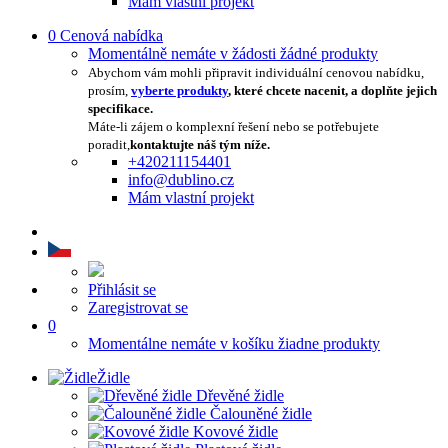
Mám vlastní projekt
0
Cenová nabídka
Momentálně nemáte v žádosti žádné produkty
Abychom vám mohli připravit individuální cenovou nabídku,
prosím,
vyberte produkty
, které chcete nacenit, a doplňte jejich
specifikace.
Máte-li zájem o komplexní řešení nebo se potřebujete
poradit,
kontaktujte náš tým níže.
+420211154401
info@dublino.cz
Mám vlastní projekt
Přihlásit se
Zaregistrovat se
0
Momentálne nemáte v košíku žiadne produkty
Židle
Dřevěné židle
Čalouněné židle
Kovové židle