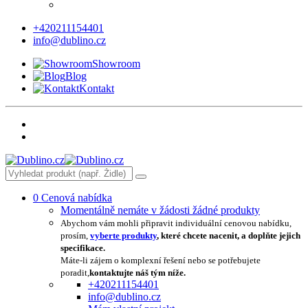
+420211154401
info@dublino.cz
Showroom
Blog
Kontakt
0
Cenová nabídka
Momentálně nemáte v žádosti žádné produkty
Abychom vám mohli připravit individuální cenovou nabídku,
prosím,
vyberte produkty
, které chcete nacenit, a doplňte jejich
specifikace.
Máte-li zájem o komplexní řešení nebo se potřebujete
poradit,
kontaktujte náš tým níže.
+420211154401
info@dublino.cz