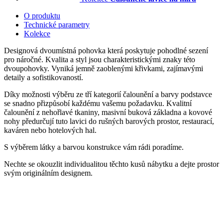
O produktu
Technické parametry
Kolekce
Designová dvoumístná pohovka která poskytuje pohodlné sezení
pro náročné. Kvalita a styl jsou charakteristickými znaky této
dvoupohovky. Vyniká jemně zaoblenými křivkami, zajímavými
detaily a sofistikovaností.
Díky možnosti výběru ze tří kategorií čalounění a barvy podstavce
se snadno přizpůsobí každému vašemu požadavku. Kvalitní
čalounění z nehořlavé tkaniny, masivní buková základna a kovové
nohy předurčují tuto lavici do rušných barových prostor, restaurací,
kaváren nebo hotelových hal.
S výběrem látky a barvou konstrukce vám rádi poradíme.
Nechte se okouzlit individualitou těchto kusů nábytku a dejte prostor
svým originálním designem.