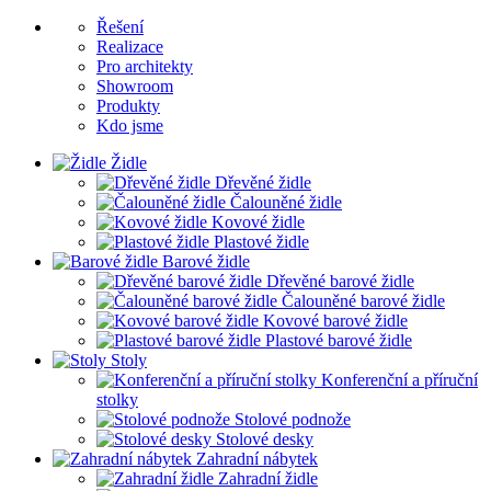
Řešení
Realizace
Pro architekty
Showroom
Produkty
Kdo jsme
Židle
Dřevěné židle
Čalouněné židle
Kovové židle
Plastové židle
Barové židle
Dřevěné barové židle
Čalouněné barové židle
Kovové barové židle
Plastové barové židle
Stoly
Konferenční a příruční
stolky
Stolové podnože
Stolové desky
Zahradní nábytek
Zahradní židle