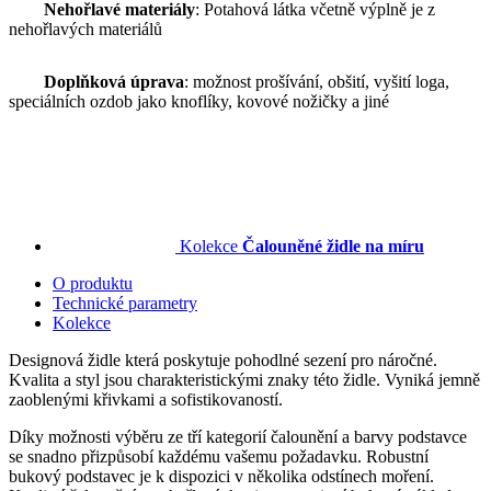
Nehořlavé materiály
: Potahová látka včetně výplně je z
nehořlavých materiálů
Doplňková úprava
: možnost prošívání, obšití, vyšití loga,
speciálních ozdob jako knoflíky, kovové nožičky a jiné
Kolekce
Čalouněné židle na míru
O produktu
Technické parametry
Kolekce
Designová židle která poskytuje pohodlné sezení pro náročné.
Kvalita a styl jsou charakteristickými znaky této židle. Vyniká jemně
zaoblenými křivkami a sofistikovaností.
Díky možnosti výběru ze tří kategorií čalounění a barvy podstavce
se snadno přizpůsobí každému vašemu požadavku. Robustní
bukový podstavec je k dispozici v několika odstínech moření.