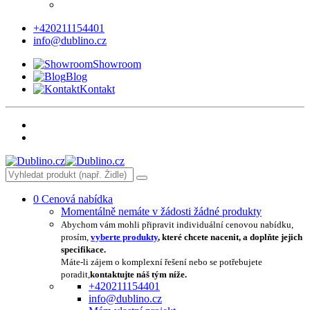
+420211154401
info@dublino.cz
Showroom
Blog
Kontakt
0
Cenová nabídka
Momentálně nemáte v žádosti žádné produkty
Abychom vám mohli připravit individuální cenovou nabídku,
prosím,
vyberte produkty
, které chcete nacenit, a doplňte jejich
specifikace.
Máte-li zájem o komplexní řešení nebo se potřebujete
poradit,
kontaktujte náš tým níže.
+420211154401
info@dublino.cz