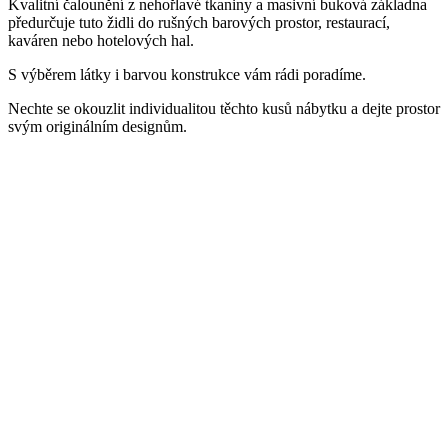
Kvalitní čalounění z nehořlavé tkaniny a masivní buková základna
předurčuje tuto židli do rušných barových prostor, restaurací,
kaváren nebo hotelových hal.
S výběrem látky i barvou konstrukce vám rádi poradíme.
Nechte se okouzlit individualitou těchto kusů nábytku a dejte prostor
svým originálním designům.