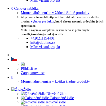
Mám vlastní projekt
0
Cenová nabídka
Momentálně nemáte v žádosti žádné produkty
Abychom vám mohli připravit individuální cenovou nabídku,
prosím,
vyberte produkty
, které chcete nacenit, a doplňte jejich
specifikace.
Máte-li zájem o komplexní řešení nebo se potřebujete
poradit,
kontaktujte náš tým níže.
+420211154401
info@dublino.cz
Mám vlastní projekt
Přihlásit se
Zaregistrovat se
0
Momentálne nemáte v košíku žiadne produkty
Židle
Dřevěné židle
Čalouněné židle
Kovové židle