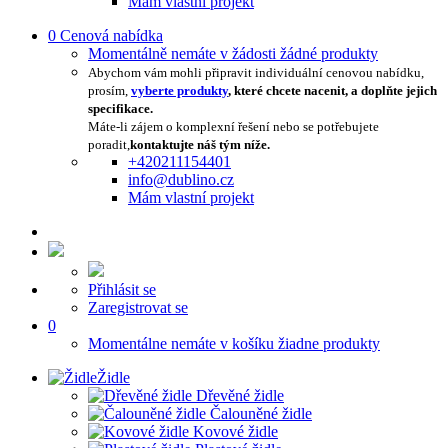
Mám vlastní projekt
0
Cenová nabídka
Momentálně nemáte v žádosti žádné produkty
Abychom vám mohli připravit individuální cenovou nabídku,
prosím,
vyberte produkty
, které chcete nacenit, a doplňte jejich
specifikace.
Máte-li zájem o komplexní řešení nebo se potřebujete
poradit,
kontaktujte náš tým níže.
+420211154401
info@dublino.cz
Mám vlastní projekt
Přihlásit se
Zaregistrovat se
0
Momentálne nemáte v košíku žiadne produkty
Židle
Dřevěné židle
Čalouněné židle
Kovové židle