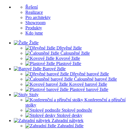
Řešení
Realizace
Pro architekty
Showroom
Produkty
Kdo jsme
Židle
Dřevěné židle
Čalouněné židle
Kovové židle
Plastové židle
Barové židle
Dřevěné barové židle
Čalouněné barové židle
Kovové barové židle
Plastové barové židle
Stoly
Konferenční a příruční
stolky
Stolové podnože
Stolové desky
Zahradní nábytek
Zahradní židle