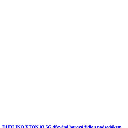
DUBLINO XTON 03 SG dřevěná barová židle s podsedákem