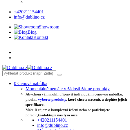
+420211154401
info@dublino.cz
Showroom
Blog
Kontakt
0
Cenová nabídka
Momentálně nemáte v žádosti žádné produkty
Abychom vám mohli připravit individuální cenovou nabídku,
prosím,
vyberte produkty
, které chcete nacenit, a doplňte jejich
specifikace.
Máte-li zájem o komplexní řešení nebo se potřebujete
poradit,
kontaktujte náš tým níže.
+420211154401
info@dublino.cz