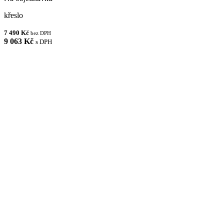
křeslo
7 490 Kč
bez DPH
9 063 Kč
s DPH