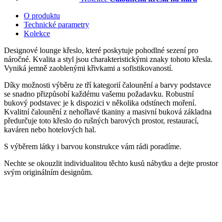
O produktu
Technické parametry
Kolekce
Designové lounge křeslo, které poskytuje pohodlné sezení pro
náročné. Kvalita a styl jsou charakteristickými znaky tohoto křesla.
Vyniká jemně zaoblenými křivkami a sofistikovaností.
Díky možnosti výběru ze tří kategorií čalounění a barvy podstavce
se snadno přizpůsobí každému vašemu požadavku. Robustní
bukový podstavec je k dispozici v několika odstínech moření.
Kvalitní čalounění z nehořlavé tkaniny a masivní buková základna
předurčuje toto křeslo do rušných barových prostor, restaurací,
kaváren nebo hotelových hal.
S výběrem látky i barvou konstrukce vám rádi poradíme.
Nechte se okouzlit individualitou těchto kusů nábytku a dejte prostor
svým originálním designům.