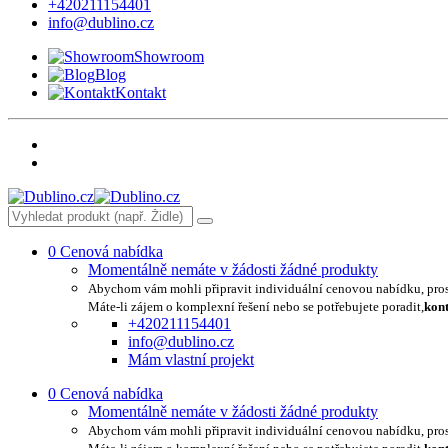
+420211154401
info@dublino.cz
Showroom
Blog
Kontakt
0
Cenová nabídka
Momentálně nemáte v žádosti žádné produkty
Abychom vám mohli připravit individuální cenovou nabídku, pro
Máte-li zájem o komplexní řešení nebo se potřebujete poradit,
kont
+420211154401
info@dublino.cz
Mám vlastní projekt
0
Cenová nabídka
Momentálně nemáte v žádosti žádné produkty
Abychom vám mohli připravit individuální cenovou nabídku, pro