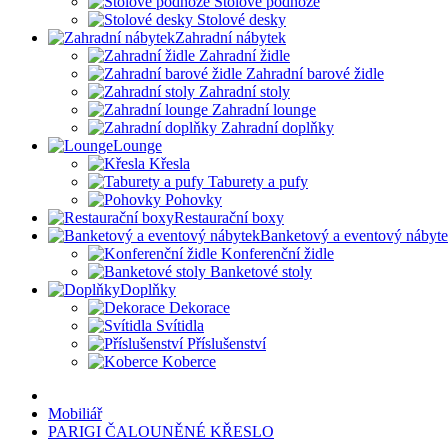
Stolové podnože
Stolové desky
Zahradní nábytek
Zahradní židle
Zahradní barové židle
Zahradní stoly
Zahradní lounge
Zahradní doplňky
Lounge
Křesla
Taburety a pufy
Pohovky
Restaurační boxy
Banketový a eventový nábyt
Konferenční židle
Banketové stoly
Doplňky
Dekorace
Svítidla
Příslušenství
Koberce
Mobiliář
PARIGI ČALOUNĚNÉ KŘESLO