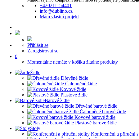
Máte-li zájem o komplexní řešení nebo se potřebujete poradit,
kont
+420211154401
info@dublino.cz
Mám vlastní projekt
Přihlásit se
Zaregistrovat se
0
Momentálne nemáte v košíku žiadne produkty
Židle
Dřevěné židle
Čalouněné židle
Kovové židle
Plastové židle
Barové židle
Dřevěné barové židle
Čalouněné barové židle
Kovové barové židle
Plastové barové židle
Stoly
Konferenční a příruční s