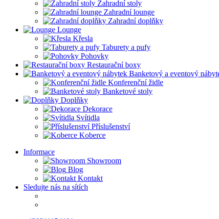
Zahradní stoly
Zahradní lounge
Zahradní doplňky
Lounge
Křesla
Taburety a pufy
Pohovky
Restaurační boxy
Banketový a eventový nábyt
Konferenční židle
Banketové stoly
Doplňky
Dekorace
Svítidla
Příslušenství
Koberce
Informace
Showroom
Blog
Kontakt
Sledujte nás na sítích