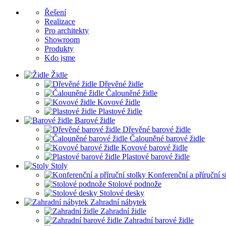
Řešení
Realizace
Pro architekty
Showroom
Produkty
Kdo jsme
Židle
Dřevěné židle
Čalouněné židle
Kovové židle
Plastové židle
Barové židle
Dřevěné barové židle
Čalouněné barové židle
Kovové barové židle
Plastové barové židle
Stoly
Konferenční a příruční s
Stolové podnože
Stolové desky
Zahradní nábytek
Zahradní židle
Zahradní barové židle