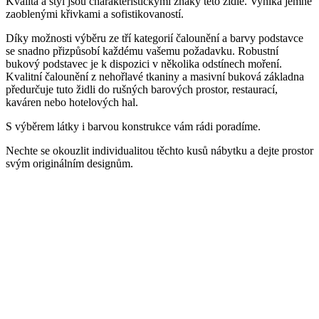
Kvalita a styl jsou charakteristickými znaky této židle. Vyniká jemně
zaoblenými křivkami a sofistikovaností.
Díky možnosti výběru ze tří kategorií čalounění a barvy podstavce
se snadno přizpůsobí každému vašemu požadavku. Robustní
bukový podstavec je k dispozici v několika odstínech moření.
Kvalitní čalounění z nehořlavé tkaniny a masivní buková základna
předurčuje tuto židli do rušných barových prostor, restaurací,
kaváren nebo hotelových hal.
S výběrem látky i barvou konstrukce vám rádi poradíme.
Nechte se okouzlit individualitou těchto kusů nábytku a dejte prostor
svým originálním designům.