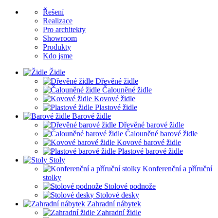
Řešení
Realizace
Pro architekty
Showroom
Produkty
Kdo jsme
Židle
Dřevěné židle
Čalouněné židle
Kovové židle
Plastové židle
Barové židle
Dřevěné barové židle
Čalouněné barové židle
Kovové barové židle
Plastové barové židle
Stoly
Konferenční a příruční
stolky
Stolové podnože
Stolové desky
Zahradní nábytek
Zahradní židle