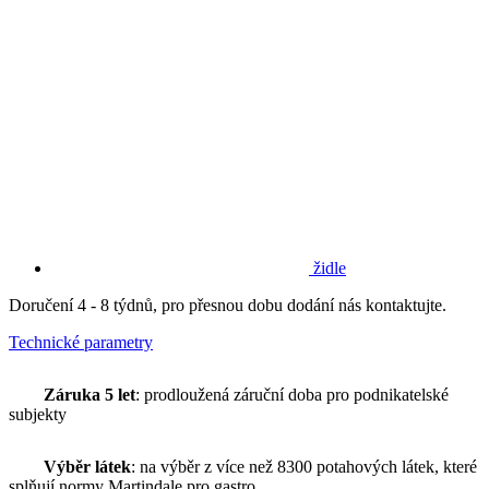
židle
Doručení 4 - 8 týdnů, pro přesnou dobu dodání nás kontaktujte.
Technické parametry
Záruka 5 let
: prodloužená záruční doba pro podnikatelské
subjekty
Výběr látek
: na výběr z více než 8300 potahových látek, které
splňují normy Martindale pro gastro