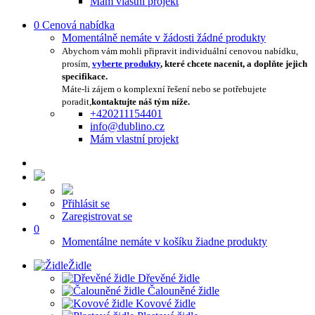
Mám vlastní projekt
0
Cenová nabídka
Momentálně nemáte v žádosti žádné produkty
Abychom vám mohli připravit individuální cenovou nabídku,
prosím,
vyberte produkty
, které chcete nacenit, a doplňte jejich
specifikace.
Máte-li zájem o komplexní řešení nebo se potřebujete
poradit,
kontaktujte náš tým níže.
+420211154401
info@dublino.cz
Mám vlastní projekt
Přihlásit se
Zaregistrovat se
0
Momentálne nemáte v košíku žiadne produkty
Židle
Dřevěné židle
Čalouněné židle
Kovové židle