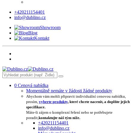
+420211154401
info@dublino.cz
Showroom
Blog
Kontakt
0
Cenová nabídka
Momentálně nemáte v žádosti žádné produkty
Abychom vám mohli připravit individuální cenovou nabídku,
prosím,
vyberte produkty
, které chcete nacenit, a doplňte jejich
specifikace.
Máte-li zájem o komplexní řešení nebo se potřebujete
poradit,
kontaktujte náš tým níže.
+420211154401
info@dublino.cz