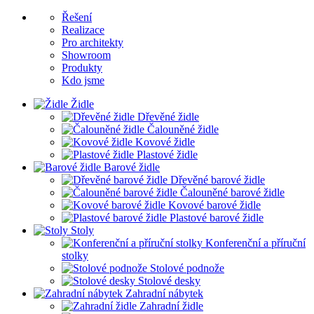
Řešení
Realizace
Pro architekty
Showroom
Produkty
Kdo jsme
Židle
Dřevěné židle
Čalouněné židle
Kovové židle
Plastové židle
Barové židle
Dřevěné barové židle
Čalouněné barové židle
Kovové barové židle
Plastové barové židle
Stoly
Konferenční a příruční
stolky
Stolové podnože
Stolové desky
Zahradní nábytek
Zahradní židle