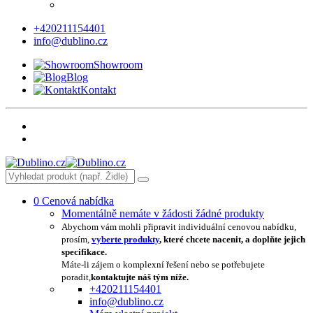
+420211154401
info@dublino.cz
Showroom
Blog
Kontakt
0
Cenová nabídka
Momentálně nemáte v žádosti žádné produkty
Abychom vám mohli připravit individuální cenovou nabídku,
prosím,
vyberte produkty
, které chcete nacenit, a doplňte jejich
specifikace.
Máte-li zájem o komplexní řešení nebo se potřebujete
poradit,
kontaktujte náš tým níže.
+420211154401
info@dublino.cz