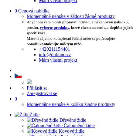
Mám vlastní projekt
0
Cenová nabídka
Momentálně nemáte v žádosti žádné produkty
Abychom vám mohli připravit individuální cenovou nabídku,
prosím,
vyberte produkty
, které chcete nacenit, a doplňte jejich
specifikace.
Máte-li zájem o komplexní řešení nebo se potřebujete
poradit,
kontaktujte náš tým níže.
+420211154401
info@dublino.cz
Mám vlastní projekt
Přihlásit se
Zaregistrovat se
0
Momentálne nemáte v košíku žiadne produkty
Židle
Dřevěné židle
Čalouněné židle
Kovové židle