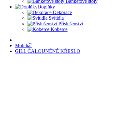
Banketové stoly
Doplňky
Dekorace
Svítidla
Příslušenství
Koberce
Mobiliář
GILL ČALOUNĚNÉ KŘESLO