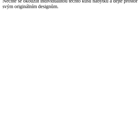
Nechte se okouzlit individualitou těchto kusů nábytku a dejte prostor
svým originálním designům.