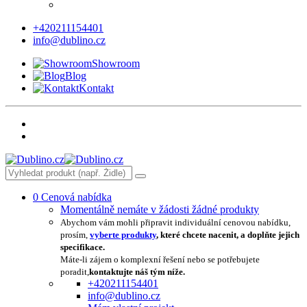
+420211154401
info@dublino.cz
Showroom
Blog
Kontakt
0
Cenová nabídka
Momentálně nemáte v žádosti žádné produkty
Abychom vám mohli připravit individuální cenovou nabídku,
prosím,
vyberte produkty
, které chcete nacenit, a doplňte jejich
specifikace.
Máte-li zájem o komplexní řešení nebo se potřebujete
poradit,
kontaktujte náš tým níže.
+420211154401
info@dublino.cz