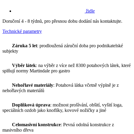
židle
Doručení 4 - 8 týdnů, pro přesnou dobu dodání nás kontaktujte.
Technické parametry
Záruka 5 let
: prodloužená záruční doba pro podnikatelské
subjekty
Výběr látek
: na výběr z více než 8300 potahových látek, které
splňují normy Martindale pro gastro
Nehořlavé materiály
: Potahová látka včetně výplně je z
nehořlavých materiálů
Doplňková úprava
: možnost prošívání, obšití, vyšití loga,
speciálních ozdob jako knoflíky, kovové nožičky a jiné
Celomasivní konstrukce
: Pevná odolná konstrukce z
masivního dřeva