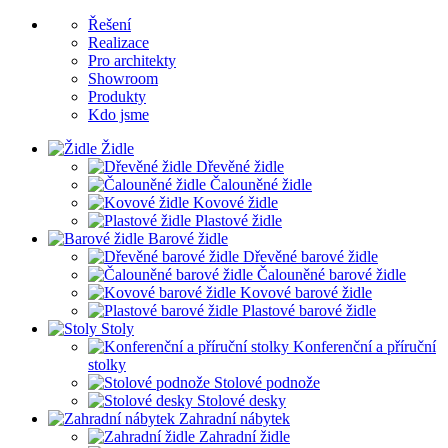
Řešení
Realizace
Pro architekty
Showroom
Produkty
Kdo jsme
Židle
Dřevěné židle
Čalouněné židle
Kovové židle
Plastové židle
Barové židle
Dřevěné barové židle
Čalouněné barové židle
Kovové barové židle
Plastové barové židle
Stoly
Konferenční a příruční
stolky
Stolové podnože
Stolové desky
Zahradní nábytek
Zahradní židle