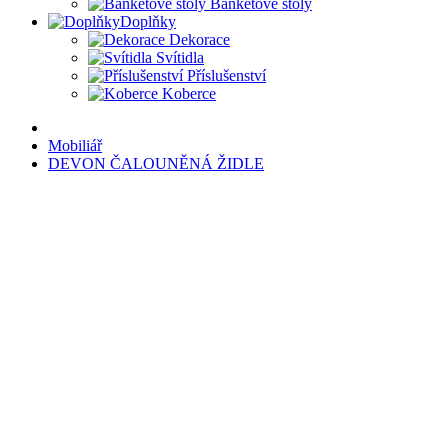
Banketové stoly
Doplňky
Dekorace
Svítidla
Příslušenství
Koberce
Mobiliář
DEVON ČALOUNĚNÁ ŽIDLE