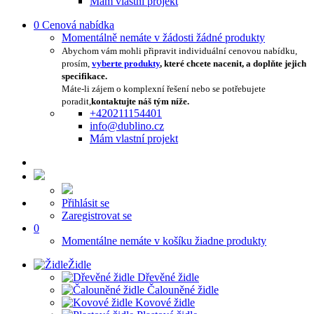
Mám vlastní projekt
0
Cenová nabídka
Momentálně nemáte v žádosti žádné produkty
Abychom vám mohli připravit individuální cenovou nabídku,
prosím,
vyberte produkty
, které chcete nacenit, a doplňte jejich
specifikace.
Máte-li zájem o komplexní řešení nebo se potřebujete
poradit,
kontaktujte náš tým níže.
+420211154401
info@dublino.cz
Mám vlastní projekt
Přihlásit se
Zaregistrovat se
0
Momentálne nemáte v košíku žiadne produkty
Židle
Dřevěné židle
Čalouněné židle
Kovové židle