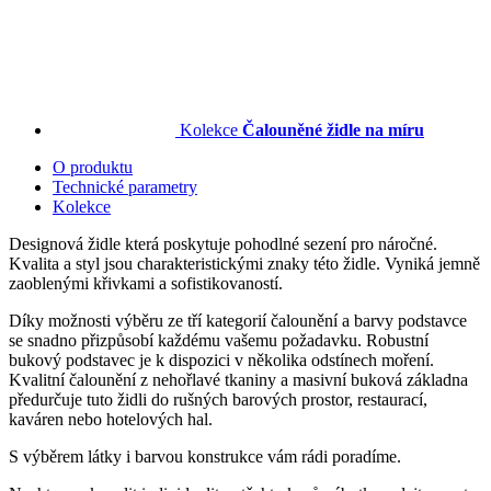
Kolekce
Čalouněné židle na míru
O produktu
Technické parametry
Kolekce
Designová židle která poskytuje pohodlné sezení pro náročné.
Kvalita a styl jsou charakteristickými znaky této židle. Vyniká jemně
zaoblenými křivkami a sofistikovaností.
Díky možnosti výběru ze tří kategorií čalounění a barvy podstavce
se snadno přizpůsobí každému vašemu požadavku. Robustní
bukový podstavec je k dispozici v několika odstínech moření.
Kvalitní čalounění z nehořlavé tkaniny a masivní buková základna
předurčuje tuto židli do rušných barových prostor, restaurací,
kaváren nebo hotelových hal.
S výběrem látky i barvou konstrukce vám rádi poradíme.