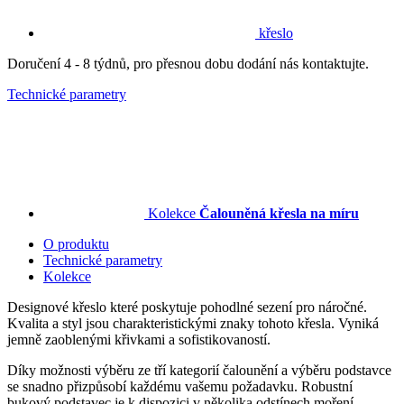
křeslo
Doručení 4 - 8 týdnů, pro přesnou dobu dodání nás kontaktujte.
Technické parametry
Kolekce
Čalouněná křesla na míru
O produktu
Technické parametry
Kolekce
Designové křeslo které poskytuje pohodlné sezení pro náročné.
Kvalita a styl jsou charakteristickými znaky tohoto křesla. Vyniká
jemně zaoblenými křivkami a sofistikovaností.
Díky možnosti výběru ze tří kategorií čalounění a výběru podstavce
se snadno přizpůsobí každému vašemu požadavku. Robustní
bukový podstavec je k dispozici v několika odstínech moření.