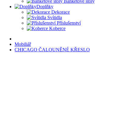
Banketové stoly
Doplňky
Dekorace
Svítidla
Příslušenství
Koberce
Mobiliář
CHICAGO ČALOUNĚNÉ KŘESLO