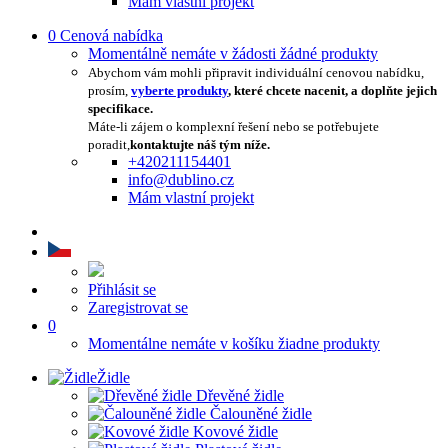
Mám vlastní projekt
0
Cenová nabídka
Momentálně nemáte v žádosti žádné produkty
Abychom vám mohli připravit individuální cenovou nabídku,
prosím,
vyberte produkty
, které chcete nacenit, a doplňte jejich
specifikace.
Máte-li zájem o komplexní řešení nebo se potřebujete
poradit,
kontaktujte náš tým níže.
+420211154401
info@dublino.cz
Mám vlastní projekt
Přihlásit se
Zaregistrovat se
0
Momentálne nemáte v košíku žiadne produkty
Židle
Dřevěné židle
Čalouněné židle
Kovové židle