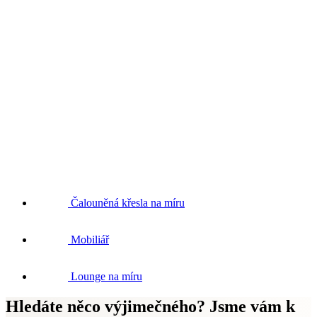
Čalouněná křesla na míru
Mobiliář
Lounge na míru
Hledáte něco výjimečného? Jsme vám k