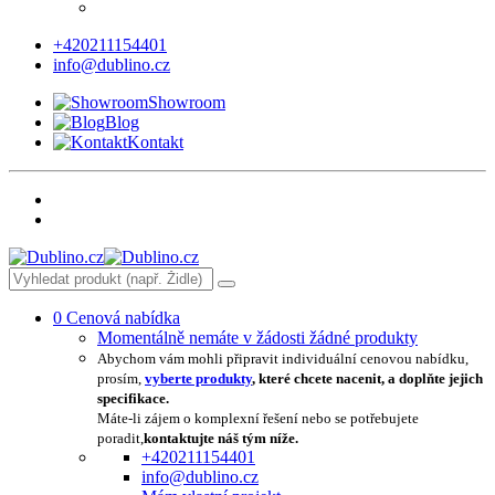
+420211154401
info@dublino.cz
Showroom
Blog
Kontakt
0
Cenová nabídka
Momentálně nemáte v žádosti žádné produkty
Abychom vám mohli připravit individuální cenovou nabídku,
prosím,
vyberte produkty
, které chcete nacenit, a doplňte jejich
specifikace.
Máte-li zájem o komplexní řešení nebo se potřebujete
poradit,
kontaktujte náš tým níže.
+420211154401
info@dublino.cz