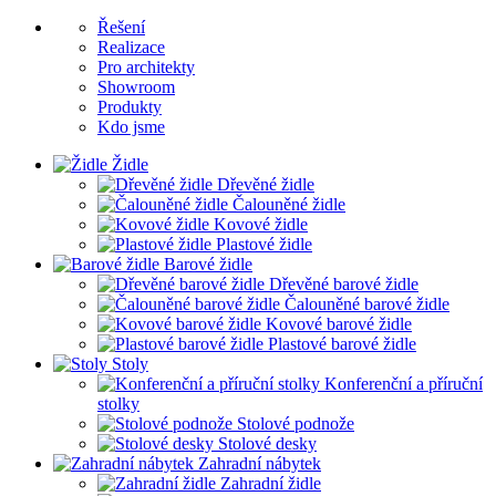
Řešení
Realizace
Pro architekty
Showroom
Produkty
Kdo jsme
Židle
Dřevěné židle
Čalouněné židle
Kovové židle
Plastové židle
Barové židle
Dřevěné barové židle
Čalouněné barové židle
Kovové barové židle
Plastové barové židle
Stoly
Konferenční a příruční
stolky
Stolové podnože
Stolové desky
Zahradní nábytek
Zahradní židle