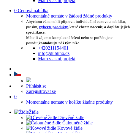
Mám vlastní projekt
0
Cenová nabídka
Momentálně nemáte v žádosti žádné produkty
Abychom vám mohli připravit individuální cenovou nabídku,
prosím,
vyberte produkty
, které chcete nacenit, a doplňte jejich
specifikace.
Máte-li zájem o komplexní řešení nebo se potřebujete
poradit,
kontaktujte náš tým níže.
+420211154401
info@dublino.cz
Mám vlastní projekt
Přihlásit se
Zaregistrovat se
0
Momentálne nemáte v košíku žiadne produkty
Židle
Dřevěné židle
Čalouněné židle
Kovové židle