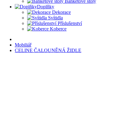
Banketové stoly
Doplňky
Dekorace
Svítidla
Příslušenství
Koberce
Mobiliář
CELINE ČALOUNĚNÁ ŽIDLE