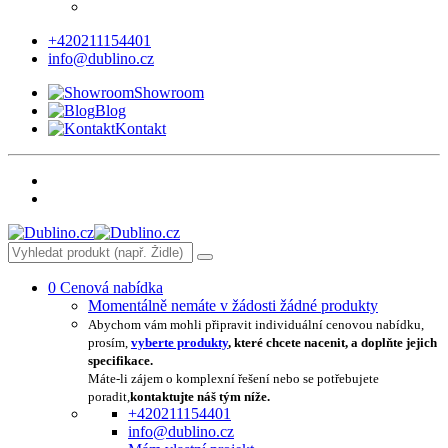
+420211154401
info@dublino.cz
Showroom
Blog
Kontakt
0
Cenová nabídka
Momentálně nemáte v žádosti žádné produkty
Abychom vám mohli připravit individuální cenovou nabídku,
prosím,
vyberte produkty
, které chcete nacenit, a doplňte jejich
specifikace.
Máte-li zájem o komplexní řešení nebo se potřebujete
poradit,
kontaktujte náš tým níže.
+420211154401
info@dublino.cz