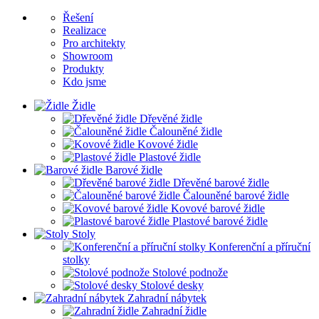
Řešení
Realizace
Pro architekty
Showroom
Produkty
Kdo jsme
Židle
Dřevěné židle
Čalouněné židle
Kovové židle
Plastové židle
Barové židle
Dřevěné barové židle
Čalouněné barové židle
Kovové barové židle
Plastové barové židle
Stoly
Konferenční a příruční
stolky
Stolové podnože
Stolové desky
Zahradní nábytek
Zahradní židle