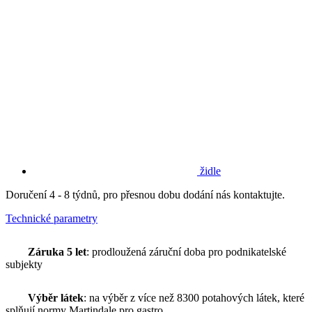
židle
Doručení 4 - 8 týdnů, pro přesnou dobu dodání nás kontaktujte.
Technické parametry
Záruka 5 let
: prodloužená záruční doba pro podnikatelské
subjekty
Výběr látek
: na výběr z více než 8300 potahových látek, které
splňují normy Martindale pro gastro