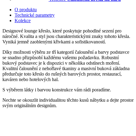
O produktu
Technické parametry
Kolekce
Designové lounge křeslo, které poskytuje pohodlné sezení pro
náročné. Kvalita a styl jsou charakteristickými znaky tohoto křesla.
Vyniká jemně zaoblenými křivkami a sofistikovaností.
Díky možnosti výběru ze tří kategorií čalounění a barvy podstavce
se snadno přizpůsobí každému vašemu požadavku. Robustní
bukový podstavec je k dispozici v několika odstínech moření.
Kvalitní čalounění z nehořlavé tkaniny a masivní buková základna
předurčuje toto křeslo do rušných barových prostor, restaurací,
kaváren nebo hotelových hal.
S výběrem látky i barvou konstrukce vám rádi poradíme.
Nechte se okouzlit individualitou těchto kusů nábytku a dejte prostor
svým originálním designům.