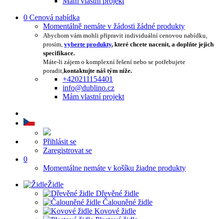
Mám vlastní projekt
0
Cenová nabídka
Momentálně nemáte v žádosti žádné produkty
Abychom vám mohli připravit individuální cenovou nabídku,
prosím,
vyberte produkty
, které chcete nacenit, a doplňte jejich
specifikace.
Máte-li zájem o komplexní řešení nebo se potřebujete
poradit,
kontaktujte náš tým níže.
+420211154401
info@dublino.cz
Mám vlastní projekt
Přihlásit se
Zaregistrovat se
0
Momentálne nemáte v košíku žiadne produkty
Židle
Dřevěné židle
Čalouněné židle
Kovové židle