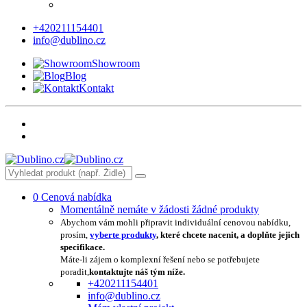
+420211154401
info@dublino.cz
Showroom
Blog
Kontakt
0
Cenová nabídka
Momentálně nemáte v žádosti žádné produkty
Abychom vám mohli připravit individuální cenovou nabídku,
prosím,
vyberte produkty
, které chcete nacenit, a doplňte jejich
specifikace.
Máte-li zájem o komplexní řešení nebo se potřebujete
poradit,
kontaktujte náš tým níže.
+420211154401
info@dublino.cz