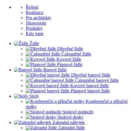
Řešení
Realizace
Pro architekty
Showroom
Produkty
Kdo jsme
Židle
Dřevěné židle
Čalouněné židle
Kovové židle
Plastové židle
Barové židle
Dřevěné barové židle
Čalouněné barové židle
Kovové barové židle
Plastové barové židle
Stoly
Konferenční a příruční
stolky
Stolové podnože
Stolové desky
Zahradní nábytek
Zahradní židle