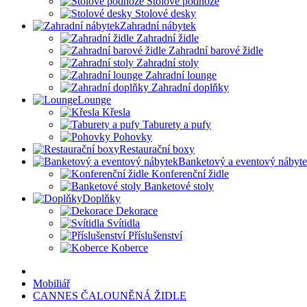
Stolové podnože
Stolové desky
Zahradní nábytek
Zahradní židle
Zahradní barové židle
Zahradní stoly
Zahradní lounge
Zahradní doplňky
Lounge
Křesla
Taburety a pufy
Pohovky
Restaurační boxy
Banketový a eventový nábyt
Konferenční židle
Banketové stoly
Doplňky
Dekorace
Svítidla
Příslušenství
Koberce
Mobiliář
CANNES ČALOUNĚNÁ ŽIDLE