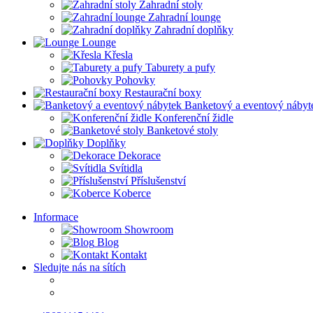
Zahradní stoly
Zahradní lounge
Zahradní doplňky
Lounge
Křesla
Taburety a pufy
Pohovky
Restaurační boxy
Banketový a eventový nábyt
Konferenční židle
Banketové stoly
Doplňky
Dekorace
Svítidla
Příslušenství
Koberce
Informace
Showroom
Blog
Kontakt
Sledujte nás na sítích