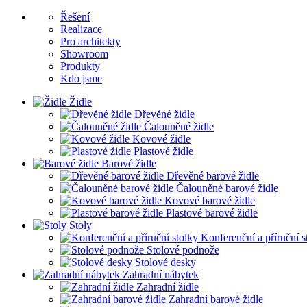
Řešení
Realizace
Pro architekty
Showroom
Produkty
Kdo jsme
Židle
Dřevěné židle
Čalouněné židle
Kovové židle
Plastové židle
Barové židle
Dřevěné barové židle
Čalouněné barové židle
Kovové barové židle
Plastové barové židle
Stoly
Konferenční a příruční s
Stolové podnože
Stolové desky
Zahradní nábytek
Zahradní židle
Zahradní barové židle