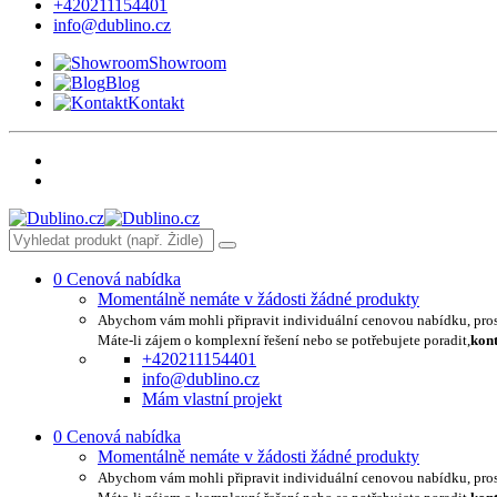
+420211154401
info@dublino.cz
Showroom
Blog
Kontakt
0
Cenová nabídka
Momentálně nemáte v žádosti žádné produkty
Abychom vám mohli připravit individuální cenovou nabídku, pro
Máte-li zájem o komplexní řešení nebo se potřebujete poradit,
kont
+420211154401
info@dublino.cz
Mám vlastní projekt
0
Cenová nabídka
Momentálně nemáte v žádosti žádné produkty
Abychom vám mohli připravit individuální cenovou nabídku, pro