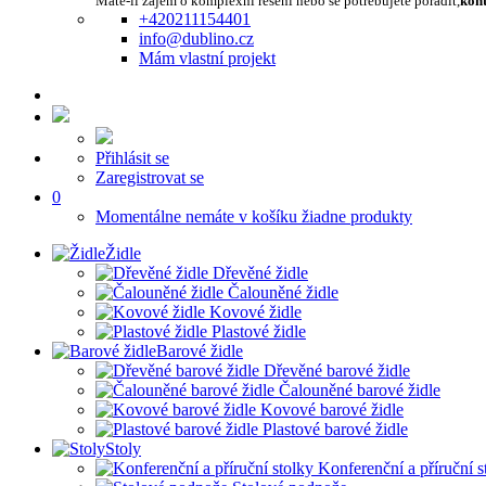
Máte-li zájem o komplexní řešení nebo se potřebujete poradit,
kont
+420211154401
info@dublino.cz
Mám vlastní projekt
Přihlásit se
Zaregistrovat se
0
Momentálne nemáte v košíku žiadne produkty
Židle
Dřevěné židle
Čalouněné židle
Kovové židle
Plastové židle
Barové židle
Dřevěné barové židle
Čalouněné barové židle
Kovové barové židle
Plastové barové židle
Stoly
Konferenční a příruční s