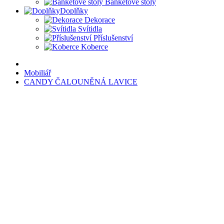
Banketové stoly
Doplňky
Dekorace
Svítidla
Příslušenství
Koberce
Mobiliář
CANDY ČALOUNĚNÁ LAVICE