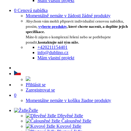
Mám vlastní projekt
0
Cenová nabídka
Momentálně nemáte v žádosti žádné produkty
Abychom vám mohli připravit individuální cenovou nabídku,
prosím,
vyberte produkty
, které chcete nacenit, a doplňte jejich
specifikace.
Máte-li zájem o komplexní řešení nebo se potřebujete
poradit,
kontaktujte náš tým níže.
+420211154401
info@dublino.cz
Mám vlastní projekt
Přihlásit se
Zaregistrovat se
0
Momentálne nemáte v košíku žiadne produkty
Židle
Dřevěné židle
Čalouněné židle
Kovové židle