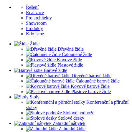
Řešení
Realizace
Pro architekty
Showroom
Produkty
Kdo jsme
Židle
Dřevěné židle
Čalouněné židle
Kovové židle
Plastové židle
Barové židle
Dřevěné barové židle
Čalouněné barové židle
Kovové barové židle
Plastové barové židle
Stoly
Konferenční a příruční
stolky
Stolové podnože
Stolové desky
Zahradní nábytek
Zahradní židle