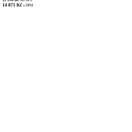
14 871 Kč
s DPH