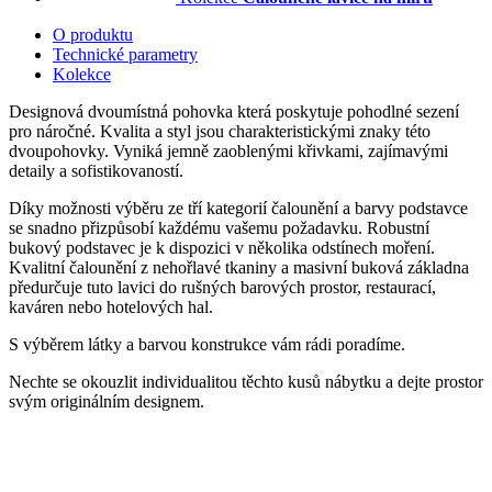
O produktu
Technické parametry
Kolekce
Designová dvoumístná pohovka která poskytuje pohodlné sezení
pro náročné. Kvalita a styl jsou charakteristickými znaky této
dvoupohovky. Vyniká jemně zaoblenými křivkami, zajímavými
detaily a sofistikovaností.
Díky možnosti výběru ze tří kategorií čalounění a barvy podstavce
se snadno přizpůsobí každému vašemu požadavku. Robustní
bukový podstavec je k dispozici v několika odstínech moření.
Kvalitní čalounění z nehořlavé tkaniny a masivní buková základna
předurčuje tuto lavici do rušných barových prostor, restaurací,
kaváren nebo hotelových hal.
S výběrem látky a barvou konstrukce vám rádi poradíme.
Nechte se okouzlit individualitou těchto kusů nábytku a dejte prostor
svým originálním designem.