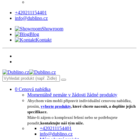
+420211154401
info@dublino.cz
Showroom
Blog
Kontakt
0
Cenová nabídka
Momentálně nemáte v žádosti žádné produkty
Abychom vám mohli připravit individuální cenovou nabídku,
prosím,
vyberte produkty
, které chcete nacenit, a doplňte jejich
specifikace.
Máte-li zájem o komplexní řešení nebo se potřebujete
poradit,
kontaktujte náš tým níže.
+420211154401
info@dublino.cz