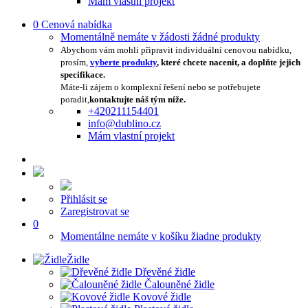
Mám vlastní projekt
0
Cenová nabídka
Momentálně nemáte v žádosti žádné produkty
Abychom vám mohli připravit individuální cenovou nabídku,
prosím,
vyberte produkty
, které chcete nacenit, a doplňte jejich
specifikace.
Máte-li zájem o komplexní řešení nebo se potřebujete
poradit,
kontaktujte náš tým níže.
+420211154401
info@dublino.cz
Mám vlastní projekt
Přihlásit se
Zaregistrovat se
0
Momentálne nemáte v košíku žiadne produkty
Židle
Dřevěné židle
Čalouněné židle
Kovové židle