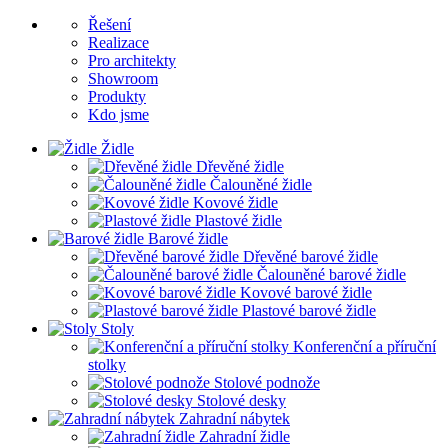
Řešení
Realizace
Pro architekty
Showroom
Produkty
Kdo jsme
Židle
Dřevěné židle
Čalouněné židle
Kovové židle
Plastové židle
Barové židle
Dřevěné barové židle
Čalouněné barové židle
Kovové barové židle
Plastové barové židle
Stoly
Konferenční a příruční
stolky
Stolové podnože
Stolové desky
Zahradní nábytek
Zahradní židle