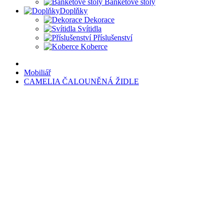
Banketové stoly
Doplňky
Dekorace
Svítidla
Příslušenství
Koberce
Mobiliář
CAMELIA ČALOUNĚNÁ ŽIDLE