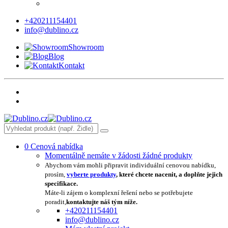
+420211154401
info@dublino.cz
Showroom
Blog
Kontakt
0
Cenová nabídka
Momentálně nemáte v žádosti žádné produkty
Abychom vám mohli připravit individuální cenovou nabídku,
prosím,
vyberte produkty
, které chcete nacenit, a doplňte jejich
specifikace.
Máte-li zájem o komplexní řešení nebo se potřebujete
poradit,
kontaktujte náš tým níže.
+420211154401
info@dublino.cz