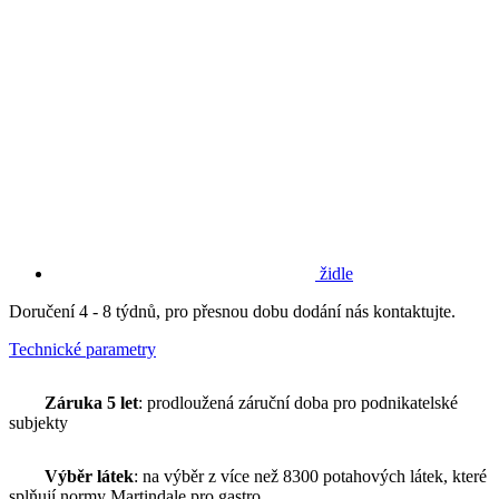
židle
Doručení 4 - 8 týdnů, pro přesnou dobu dodání nás kontaktujte.
Technické parametry
Záruka 5 let
: prodloužená záruční doba pro podnikatelské
subjekty
Výběr látek
: na výběr z více než 8300 potahových látek, které
splňují normy Martindale pro gastro