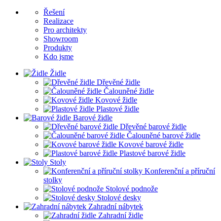
Řešení
Realizace
Pro architekty
Showroom
Produkty
Kdo jsme
Židle
Dřevěné židle
Čalouněné židle
Kovové židle
Plastové židle
Barové židle
Dřevěné barové židle
Čalouněné barové židle
Kovové barové židle
Plastové barové židle
Stoly
Konferenční a příruční
stolky
Stolové podnože
Stolové desky
Zahradní nábytek
Zahradní židle