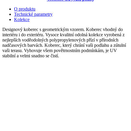
O produktu
Technické parametry
Kolekce
Designový koberec s geometrickým vzorem. Koberec vhodný do
interiéru i do exteriéru. Vysoce kvalitní odolná kolekce vyrobená z
nejlepších voděodolných polypropylenových přízí v přírodních
nadčasových barvách. Koberec, který chrání vaši podlahu a zútulní
vaši terasu. Vyhovuje všem povětrnostním podmínkám, je UV
stabilní a velmi snadno se čistí.