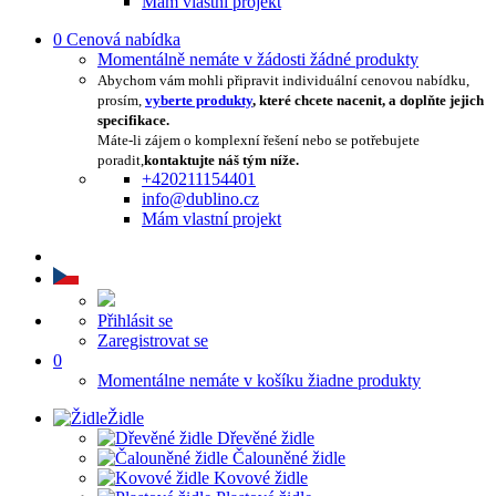
Mám vlastní projekt
0
Cenová nabídka
Momentálně nemáte v žádosti žádné produkty
Abychom vám mohli připravit individuální cenovou nabídku,
prosím,
vyberte produkty
, které chcete nacenit, a doplňte jejich
specifikace.
Máte-li zájem o komplexní řešení nebo se potřebujete
poradit,
kontaktujte náš tým níže.
+420211154401
info@dublino.cz
Mám vlastní projekt
Přihlásit se
Zaregistrovat se
0
Momentálne nemáte v košíku žiadne produkty
Židle
Dřevěné židle
Čalouněné židle
Kovové židle