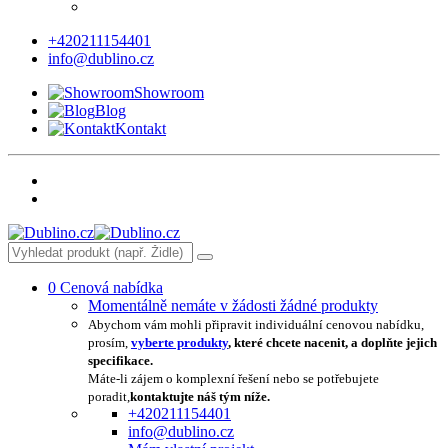
+420211154401
info@dublino.cz
Showroom
Blog
Kontakt
0
Cenová nabídka
Momentálně nemáte v žádosti žádné produkty
Abychom vám mohli připravit individuální cenovou nabídku,
prosím,
vyberte produkty
, které chcete nacenit, a doplňte jejich
specifikace.
Máte-li zájem o komplexní řešení nebo se potřebujete
poradit,
kontaktujte náš tým níže.
+420211154401
info@dublino.cz