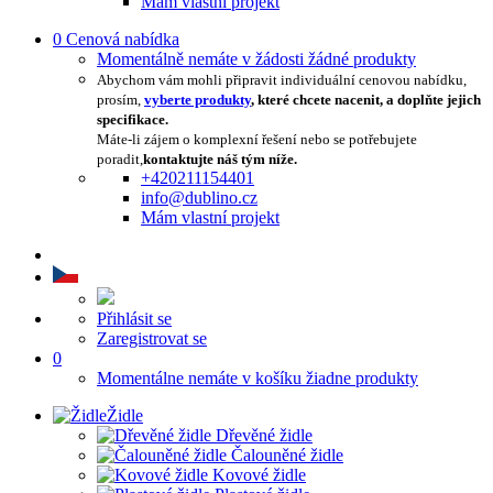
Mám vlastní projekt
0
Cenová nabídka
Momentálně nemáte v žádosti žádné produkty
Abychom vám mohli připravit individuální cenovou nabídku,
prosím,
vyberte produkty
, které chcete nacenit, a doplňte jejich
specifikace.
Máte-li zájem o komplexní řešení nebo se potřebujete
poradit,
kontaktujte náš tým níže.
+420211154401
info@dublino.cz
Mám vlastní projekt
Přihlásit se
Zaregistrovat se
0
Momentálne nemáte v košíku žiadne produkty
Židle
Dřevěné židle
Čalouněné židle
Kovové židle