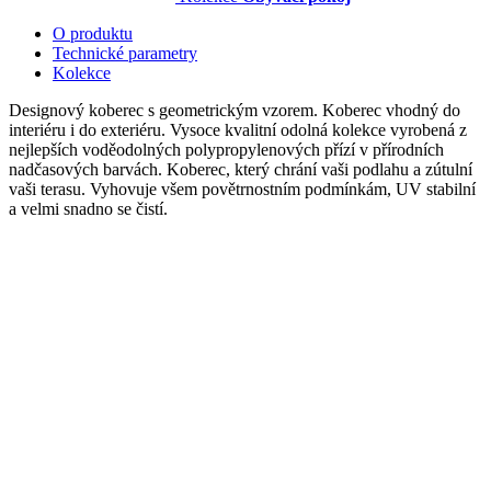
O produktu
Technické parametry
Kolekce
Designový koberec s geometrickým vzorem. Koberec vhodný do
interiéru i do exteriéru. Vysoce kvalitní odolná kolekce vyrobená z
nejlepších voděodolných polypropylenových přízí v přírodních
nadčasových barvách. Koberec, který chrání vaši podlahu a zútulní
vaši terasu. Vyhovuje všem povětrnostním podmínkám, UV stabilní
a velmi snadno se čistí.