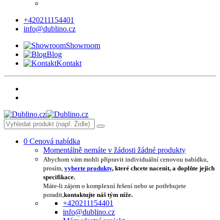
+420211154401
info@dublino.cz
Showroom
Blog
Kontakt
0
Cenová nabídka
Momentálně nemáte v žádosti žádné produkty
Abychom vám mohli připravit individuální cenovou nabídku,
prosím,
vyberte produkty
, které chcete nacenit, a doplňte jejich
specifikace.
Máte-li zájem o komplexní řešení nebo se potřebujete
poradit,
kontaktujte náš tým níže.
+420211154401
info@dublino.cz