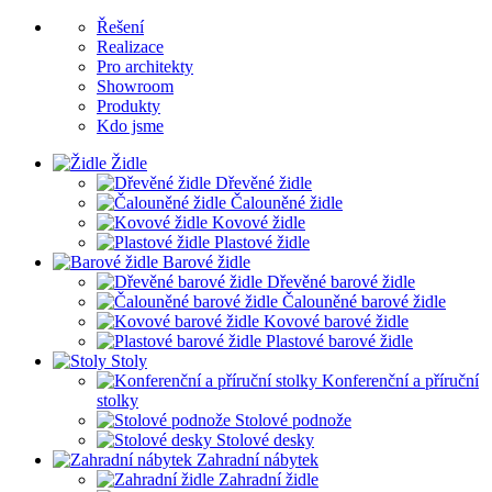
Řešení
Realizace
Pro architekty
Showroom
Produkty
Kdo jsme
Židle
Dřevěné židle
Čalouněné židle
Kovové židle
Plastové židle
Barové židle
Dřevěné barové židle
Čalouněné barové židle
Kovové barové židle
Plastové barové židle
Stoly
Konferenční a příruční
stolky
Stolové podnože
Stolové desky
Zahradní nábytek
Zahradní židle