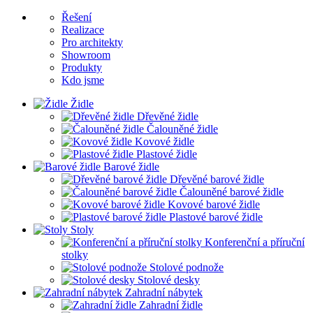
Řešení
Realizace
Pro architekty
Showroom
Produkty
Kdo jsme
Židle
Dřevěné židle
Čalouněné židle
Kovové židle
Plastové židle
Barové židle
Dřevěné barové židle
Čalouněné barové židle
Kovové barové židle
Plastové barové židle
Stoly
Konferenční a příruční
stolky
Stolové podnože
Stolové desky
Zahradní nábytek
Zahradní židle