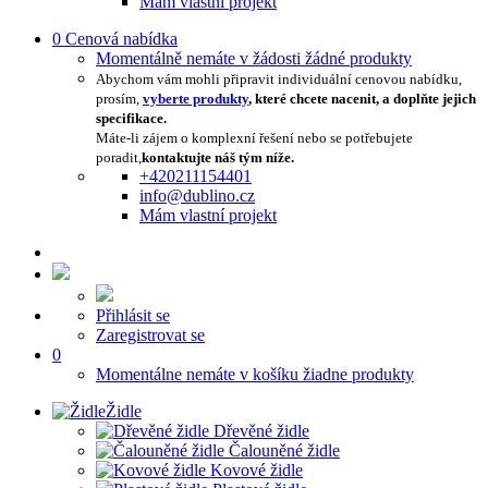
Mám vlastní projekt
0
Cenová nabídka
Momentálně nemáte v žádosti žádné produkty
Abychom vám mohli připravit individuální cenovou nabídku,
prosím,
vyberte produkty
, které chcete nacenit, a doplňte jejich
specifikace.
Máte-li zájem o komplexní řešení nebo se potřebujete
poradit,
kontaktujte náš tým níže.
+420211154401
info@dublino.cz
Mám vlastní projekt
Přihlásit se
Zaregistrovat se
0
Momentálne nemáte v košíku žiadne produkty
Židle
Dřevěné židle
Čalouněné židle
Kovové židle