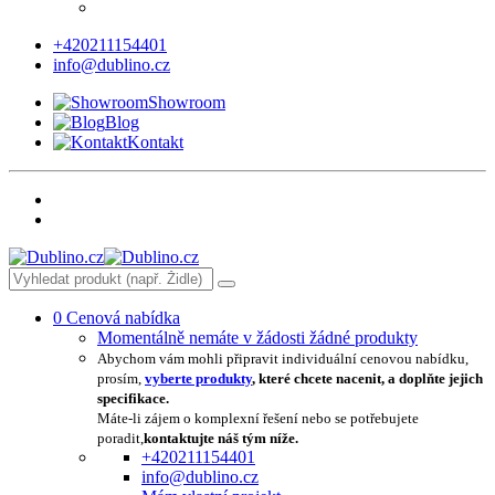
+420211154401
info@dublino.cz
Showroom
Blog
Kontakt
0
Cenová nabídka
Momentálně nemáte v žádosti žádné produkty
Abychom vám mohli připravit individuální cenovou nabídku,
prosím,
vyberte produkty
, které chcete nacenit, a doplňte jejich
specifikace.
Máte-li zájem o komplexní řešení nebo se potřebujete
poradit,
kontaktujte náš tým níže.
+420211154401
info@dublino.cz