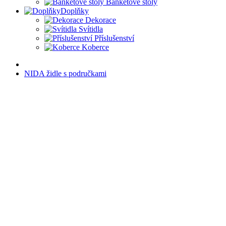
Banketové stoly
Doplňky
Dekorace
Svítidla
Příslušenství
Koberce
NIDA židle s područkami