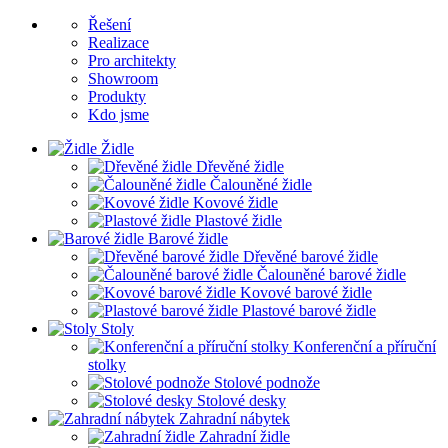
Řešení
Realizace
Pro architekty
Showroom
Produkty
Kdo jsme
Židle
Dřevěné židle
Čalouněné židle
Kovové židle
Plastové židle
Barové židle
Dřevěné barové židle
Čalouněné barové židle
Kovové barové židle
Plastové barové židle
Stoly
Konferenční a příruční
stolky
Stolové podnože
Stolové desky
Zahradní nábytek
Zahradní židle