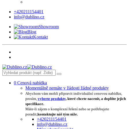
+420211154401
info@dublino.cz
Showroom
Blog
Kontakt
0
Cenová nabídka
Momentálně nemáte v žádosti žádné produkty
Abychom vám mohli připravit individuální cenovou nabídku,
prosím,
vyberte produkty
, které chcete nacenit, a doplňte jejich
specifikace.
Máte-li zájem o komplexní řešení nebo se potřebujete
poradit,
kontaktujte náš tým níže.
+420211154401
info@dublino.cz