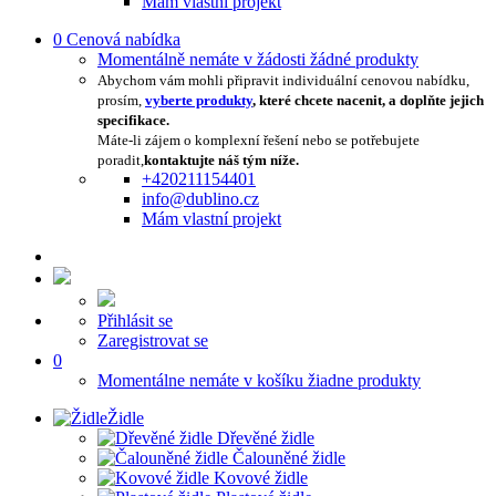
Mám vlastní projekt
0
Cenová nabídka
Momentálně nemáte v žádosti žádné produkty
Abychom vám mohli připravit individuální cenovou nabídku,
prosím,
vyberte produkty
, které chcete nacenit, a doplňte jejich
specifikace.
Máte-li zájem o komplexní řešení nebo se potřebujete
poradit,
kontaktujte náš tým níže.
+420211154401
info@dublino.cz
Mám vlastní projekt
Přihlásit se
Zaregistrovat se
0
Momentálne nemáte v košíku žiadne produkty
Židle
Dřevěné židle
Čalouněné židle
Kovové židle