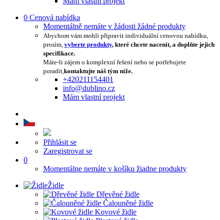
Mám vlastní projekt
0
Cenová nabídka
Momentálně nemáte v žádosti žádné produkty
Abychom vám mohli připravit individuální cenovou nabídku,
prosím,
vyberte produkty
, které chcete nacenit, a doplňte jejich
specifikace.
Máte-li zájem o komplexní řešení nebo se potřebujete
poradit,
kontaktujte náš tým níže.
+420211154401
info@dublino.cz
Mám vlastní projekt
Přihlásit se
Zaregistrovat se
0
Momentálne nemáte v košíku žiadne produkty
Židle
Dřevěné židle
Čalouněné židle
Kovové židle