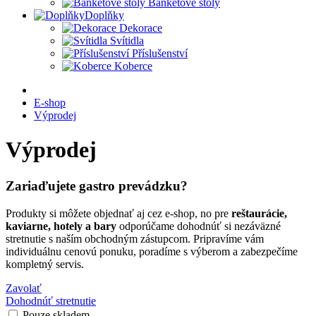
Banketové stoly
Doplňky
Dekorace
Svítidla
Příslušenství
Koberce
E-shop
Výprodej
Výprodej
Zariaďujete gastro prevádzku?
Produkty si môžete objednať aj cez e-shop, no pre
reštaurácie,
kaviarne, hotely a bary
odporúčame dohodnúť si nezáväzné
stretnutie s naším obchodným zástupcom. Pripravíme vám
individuálnu cenovú ponuku, poradíme s výberom a zabezpečíme
kompletný servis.
Zavolať
Dohodnúť stretnutie
Pouze skladem