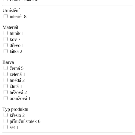
Umístění
interiér
8
Materiál
hliník
1
kov
7
dřevo
1
látka
2
Barva
černá
5
zelená
1
hnědá
2
žlutá
1
béžová
2
oranžová
1
Typ produktu
křeslo
2
příruční stolek
6
set
1