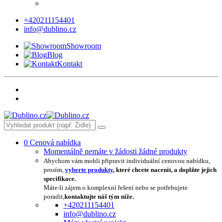
+420211154401
info@dublino.cz
Showroom
Blog
Kontakt
0
Cenová nabídka
Momentálně nemáte v žádosti žádné produkty
Abychom vám mohli připravit individuální cenovou nabídku,
prosím,
vyberte produkty
, které chcete nacenit, a doplňte jejich
specifikace.
Máte-li zájem o komplexní řešení nebo se potřebujete
poradit,
kontaktujte náš tým níže.
+420211154401
info@dublino.cz