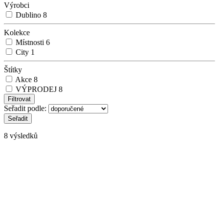
Výrobci
Dublino
8
Kolekce
Místnosti
6
City
1
Štítky
Akce
8
VÝPRODEJ
8
Seřadit podle:
8 výsledků