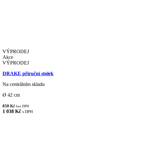
VÝPRODEJ
Akce
VÝPRODEJ
DRAKE příruční stolek
Na centrálním skladu
Ø 42 cm
858 Kč
bez DPH
1 038 Kč
s DPH