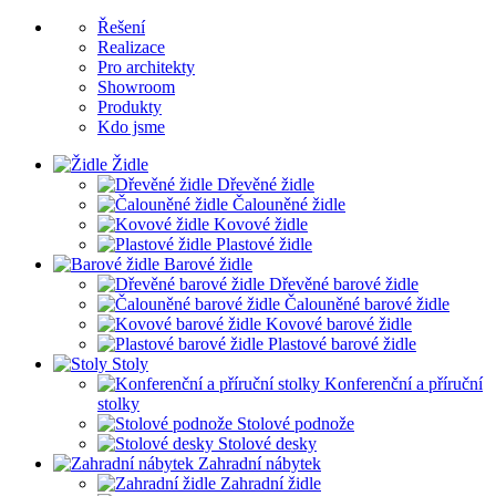
Řešení
Realizace
Pro architekty
Showroom
Produkty
Kdo jsme
Židle
Dřevěné židle
Čalouněné židle
Kovové židle
Plastové židle
Barové židle
Dřevěné barové židle
Čalouněné barové židle
Kovové barové židle
Plastové barové židle
Stoly
Konferenční a příruční
stolky
Stolové podnože
Stolové desky
Zahradní nábytek
Zahradní židle