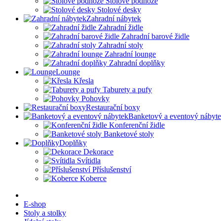
Stolové podnože
Stolové desky
Zahradní nábytek
Zahradní židle
Zahradní barové židle
Zahradní stoly
Zahradní lounge
Zahradní doplňky
Lounge
Křesla
Taburety a pufy
Pohovky
Restaurační boxy
Banketový a eventový nábyt
Konferenční židle
Banketové stoly
Doplňky
Dekorace
Svítidla
Příslušenství
Koberce
E-shop
Stoly a stolky