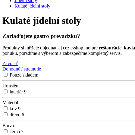
Jídelní stoly
Kulaté jídelní stoly
Kulaté jídelní stoly
Zariaďujete gastro prevádzku?
Produkty si môžete objednať aj cez e-shop, no pre
reštaurácie, kavia
ponuku, poradíme s výberom a zabezpečíme kompletný servis.
Zavolať
Dohodnúť stretnutie
Pouze skladem
Umístění
interiér
9
Materiál
kov
9
dřevo
6
Barva
černá
7