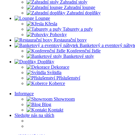
Zahradní stoly
Zahradní lounge
Zahradní doplňky
Lounge
Křesla
Taburety a pufy
Pohovky
Restaurační boxy
Banketový a eventový nábyt
Konferenční židle
Banketové stoly
Doplňky
Dekorace
Svítidla
Příslušenství
Koberce
Informace
Showroom
Blog
Kontakt
Sledujte nás na sítích