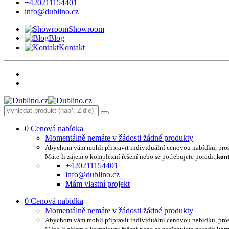
+420211154401
info@dublino.cz
Showroom
Blog
Kontakt
0
Cenová nabídka
Momentálně nemáte v žádosti žádné produkty
Abychom vám mohli připravit individuální cenovou nabídku, pro
Máte-li zájem o komplexní řešení nebo se potřebujete poradit,
kont
+420211154401
info@dublino.cz
Mám vlastní projekt
0
Cenová nabídka
Momentálně nemáte v žádosti žádné produkty
Abychom vám mohli připravit individuální cenovou nabídku, pro