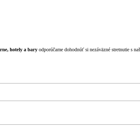
rne, hotely a bary
odporúčame dohodnúť si nezáväzné stretnutie s n