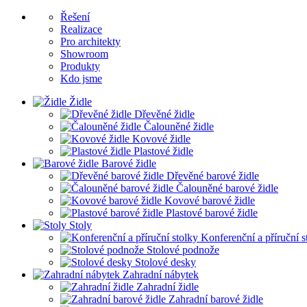
Řešení
Realizace
Pro architekty
Showroom
Produkty
Kdo jsme
Židle
Dřevěné židle
Čalouněné židle
Kovové židle
Plastové židle
Barové židle
Dřevěné barové židle
Čalouněné barové židle
Kovové barové židle
Plastové barové židle
Stoly
Konferenční a příruční s
Stolové podnože
Stolové desky
Zahradní nábytek
Zahradní židle
Zahradní barové židle