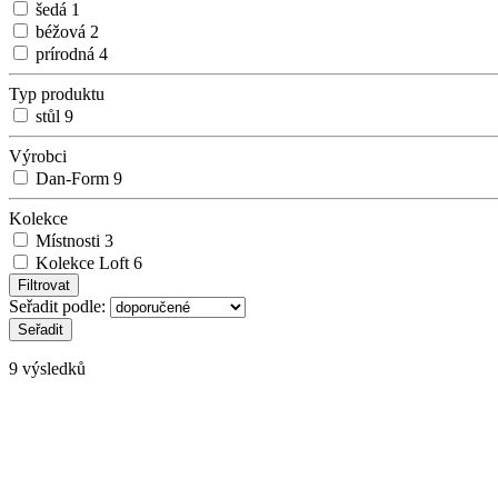
šedá
1
béžová
2
prírodná
4
Typ produktu
stůl
9
Výrobci
Dan-Form
9
Kolekce
Místnosti
3
Kolekce Loft
6
Seřadit podle:
9 výsledků