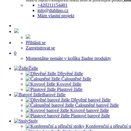
Máte-li zájem o komplexní řešení nebo se potřebujete poradit,
kont
+420211154401
info@dublino.cz
Mám vlastní projekt
Přihlásit se
Zaregistrovat se
0
Momentálne nemáte v košíku žiadne produkty
Židle
Dřevěné židle
Čalouněné židle
Kovové židle
Plastové židle
Barové židle
Dřevěné barové židle
Čalouněné barové židle
Kovové barové židle
Plastové barové židle
Stoly
Konferenční a příruční s