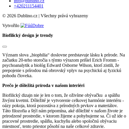
info@dublino.cz
+420211154401
© 2026 Dublino.cz | Všechny prává vyhrazeny
Vytvořilo
Biofilický design je trendy
Význam slova „biophilia“ doslovne predstavuje lásku k prírode. Na
začiatku 20-teho storočia s týmto výrazom prišiel Erich Fromm -
psychoanalytik a biológ Edward Osborne Wilson, ktorí zistili, že
prepojenie s prírodou má obrovský vplyv na psychickú aj fyzickú
pohodu človeka.
Prečo je dôležitá príroda v našom interiéri
Biofilický dizajn nie je len o tom, že oživíme obývačku a spálňu
živými kvetmi. Dôležité je vytvorenie celkovej harmónie interiéru -
oázy pokoja, ktorá pozostáva z prírodných prvkov a materiálov.
Táto filozofia a štýl nám pripomína, aké dôležité v našom živote je
prirodzené prostredie, v ktorom žijeme a pohybujeme sa. Či už ide o
pracovné prostredie, spálňu, kuchyňu alebo spoločnú obývaciu
miestnosť, tento priestor pôsobí na naše celkové zdravie.