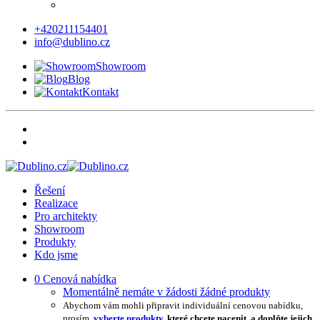
+420211154401
info@dublino.cz
Showroom
Blog
Kontakt
Řešení
Realizace
Pro architekty
Showroom
Produkty
Kdo jsme
0
Cenová nabídka
Momentálně nemáte v žádosti žádné produkty
Abychom vám mohli připravit individuální cenovou nabídku,
prosím,
vyberte produkty
, které chcete nacenit, a doplňte jejich