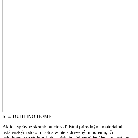
foto: DUBLINO HOME
Ak ich správne skombinujete s ďalšími prírodnými materiálmi,
jedálenským stolom
Lotus white
s drevenými nohami, či
celodreveným stolom
Lotus,
získate nádhernú jedálenskú zostavu.