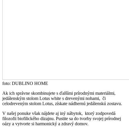
foto: DUBLINO HOME
Ak ich správne skombinujete s ďalšími prírodnými materiálmi,
jedálenským stolom
Lotus white
s drevenými nohami, či
celodreveným stolom
Lotus,
získate nádhernú jedálenskú zostavu.
V našej ponuke však nájdete aj iný nábytok, ktorý zodpovedá
filozofii biofilického dizajnu. Pustite sa do tvorby svojej prírodnej
oázy a vytvorte si harmonický a zdravý domov.