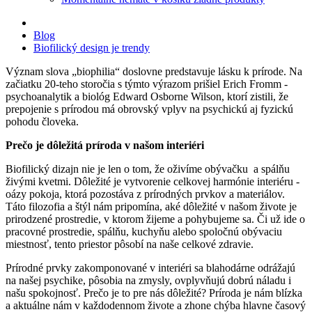
Blog
Biofilický design je trendy
Význam slova „biophilia“ doslovne predstavuje lásku k prírode. Na
začiatku 20-teho storočia s týmto výrazom prišiel Erich Fromm -
psychoanalytik a biológ Edward Osborne Wilson, ktorí zistili, že
prepojenie s prírodou má obrovský vplyv na psychickú aj fyzickú
pohodu človeka.
Prečo je dôležitá príroda v našom interiéri
Biofilický dizajn nie je len o tom, že oživíme obývačku a spálňu
živými kvetmi. Dôležité je vytvorenie celkovej harmónie interiéru -
oázy pokoja, ktorá pozostáva z prírodných prvkov a materiálov.
Táto filozofia a štýl nám pripomína, aké dôležité v našom živote je
prirodzené prostredie, v ktorom žijeme a pohybujeme sa. Či už ide o
pracovné prostredie, spálňu, kuchyňu alebo spoločnú obývaciu
miestnosť, tento priestor pôsobí na naše celkové zdravie.
Prírodné prvky zakomponované v interiéri sa blahodárne odrážajú
na našej psychike, pôsobia na zmysly, ovplyvňujú dobrú náladu i
našu spokojnosť. Prečo je to pre nás dôležité? Príroda je nám blízka
a aktuálne nám v každodennom živote a zhone chýba hlavne časový