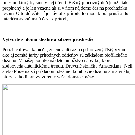
priestor, ktorý by sme v nej trávili. Bežný pracovný deň je už i tak
preplnený a je len vzácne ak si v ňom nájdeme čas na prechádzku
lesom. O to dôležitejší je návrat k prírode formou, ktorá prináša do
interiéru aspoň malú časť z prírody.
Vytvorte si doma ideálne a zdravé prostredie
Použitie dreva, kameňa, zelene a dôraz na prirodzený čistý vzduch
ako aj zemité farby prírodných odtieňov sú základom biofilického
dizajnu. V našej ponuke nájdete množstvo nábytku, ktoré
zodpovedá autentickému trendu. Drevené stoličky
Amsterdam,
Nell
alebo
Phoenix
sú príkladom ideálnej kombiácie dizajnu a materiálu,
ktorý sa hodí pre vytvorenie vašej domácej oázy.