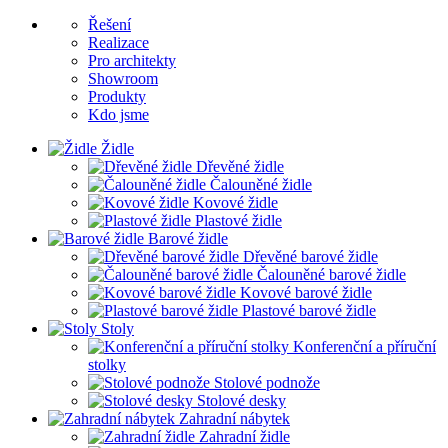
Řešení
Realizace
Pro architekty
Showroom
Produkty
Kdo jsme
Židle
Dřevěné židle
Čalouněné židle
Kovové židle
Plastové židle
Barové židle
Dřevěné barové židle
Čalouněné barové židle
Kovové barové židle
Plastové barové židle
Stoly
Konferenční a příruční
stolky
Stolové podnože
Stolové desky
Zahradní nábytek
Zahradní židle