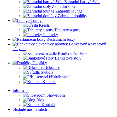
Zahradní barové židle
Zahradní stoly
Zahradní lounge
Zahradní doplňky
Lounge
Křesla
Taburety a pufy
Pohovky
Restaurační boxy
Banketový a eventový
nábytek
Konferenční židle
Banketové stoly
Doplňky
Dekorace
Svítidla
Příslušenství
Koberce
Informace
Showroom
Blog
Kontakt
Sledujte nás na sítích