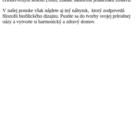
V našej ponuke však nájdete aj iný nábytok, ktorý zodpovedá
filozofii biofilického dizajnu. Pustite sa do tvorby svojej prírodnej
oázy a vytvorte si harmonický a zdravý domov.