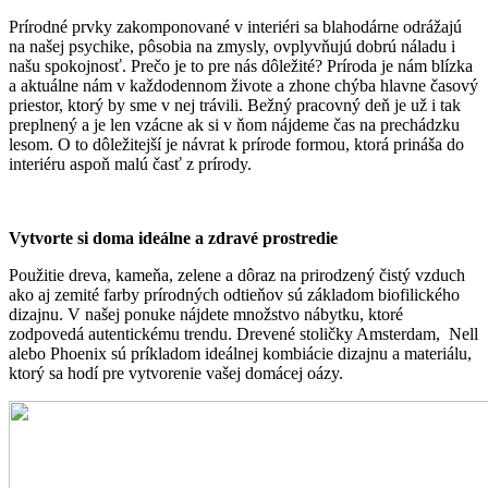
Prírodné prvky zakomponované v interiéri sa blahodárne odrážajú
na našej psychike, pôsobia na zmysly, ovplyvňujú dobrú náladu i
našu spokojnosť. Prečo je to pre nás dôležité? Príroda je nám blízka
a aktuálne nám v každodennom živote a zhone chýba hlavne časový
priestor, ktorý by sme v nej trávili. Bežný pracovný deň je už i tak
preplnený a je len vzácne ak si v ňom nájdeme čas na prechádzku
lesom. O to dôležitejší je návrat k prírode formou, ktorá prináša do
interiéru aspoň malú časť z prírody.
Vytvorte si doma ideálne a zdravé prostredie
Použitie dreva, kameňa, zelene a dôraz na prirodzený čistý vzduch
ako aj zemité farby prírodných odtieňov sú základom biofilického
dizajnu. V našej ponuke nájdete množstvo nábytku, ktoré
zodpovedá autentickému trendu. Drevené stoličky
Amsterdam,
Nell
alebo
Phoenix
sú príkladom ideálnej kombiácie dizajnu a materiálu,
ktorý sa hodí pre vytvorenie vašej domácej oázy.