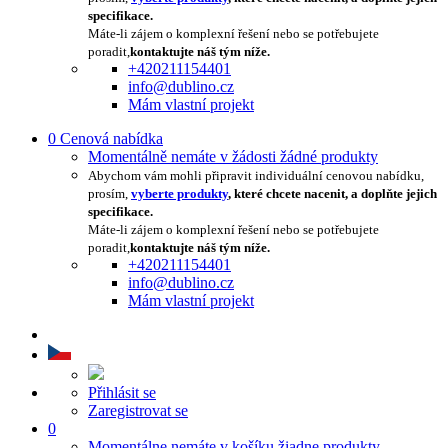
specifikace.
Máte-li zájem o komplexní řešení nebo se potřebujete
poradit,
kontaktujte náš tým níže.
+420211154401
info@dublino.cz
Mám vlastní projekt
0
Cenová nabídka
Momentálně nemáte v žádosti žádné produkty
Abychom vám mohli připravit individuální cenovou nabídku,
prosím,
vyberte produkty
, které chcete nacenit, a doplňte jejich
specifikace.
Máte-li zájem o komplexní řešení nebo se potřebujete
poradit,
kontaktujte náš tým níže.
+420211154401
info@dublino.cz
Mám vlastní projekt
Přihlásit se
Zaregistrovat se
0
Momentálne nemáte v košíku žiadne produkty