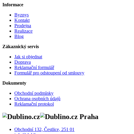
Informace
Byznys
Kontakt
Prodejna
Realizace
Blog
Zákaznický servis
Jak si objednat
Doprava
Reklamační formulář
Formulář pro odstoupení od smlouvy
Dokumenty
Obchodní podmínky
Ochrana osobních údajů
Reklamační protokol
Praha
Obchodní 132, Čestlice, 251 01