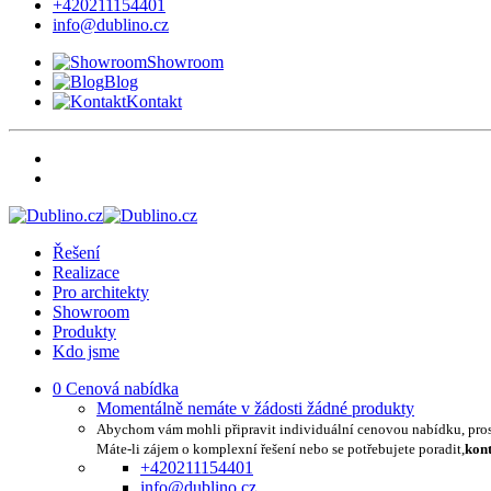
+420211154401
info@dublino.cz
Showroom
Blog
Kontakt
Řešení
Realizace
Pro architekty
Showroom
Produkty
Kdo jsme
0
Cenová nabídka
Momentálně nemáte v žádosti žádné produkty
Abychom vám mohli připravit individuální cenovou nabídku, pro
Máte-li zájem o komplexní řešení nebo se potřebujete poradit,
kont
+420211154401
info@dublino.cz