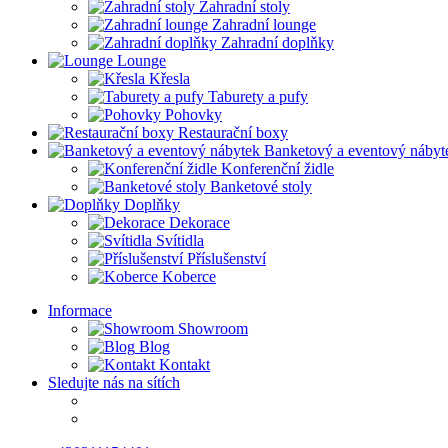
Zahradní stoly
Zahradní lounge
Zahradní doplňky
Lounge
Křesla
Taburety a pufy
Pohovky
Restaurační boxy
Banketový a eventový nábyt
Konferenční židle
Banketové stoly
Doplňky
Dekorace
Svítidla
Příslušenství
Koberce
Informace
Showroom
Blog
Kontakt
Sledujte nás na sítích