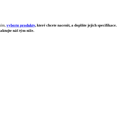
sím,
vyberte produkty
, které chcete nacenit, a doplňte jejich specifikace.
aktujte náš tým níže.