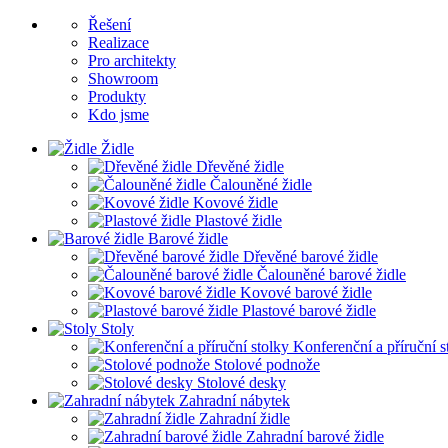
Řešení
Realizace
Pro architekty
Showroom
Produkty
Kdo jsme
Židle
Dřevěné židle
Čalouněné židle
Kovové židle
Plastové židle
Barové židle
Dřevěné barové židle
Čalouněné barové židle
Kovové barové židle
Plastové barové židle
Stoly
Konferenční a příruční s
Stolové podnože
Stolové desky
Zahradní nábytek
Zahradní židle
Zahradní barové židle