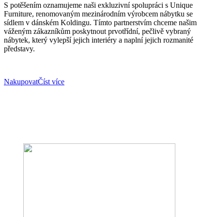
S potěšením oznamujeme naši exkluzivní spolupráci s Unique
Furniture, renomovaným mezinárodním výrobcem nábytku se
sídlem v dánském Koldingu. Tímto partnerstvím chceme našim
váženým zákazníkům poskytnout prvotřídní, pečlivě vybraný
nábytek, který vylepší jejich interiéry a naplní jejich rozmanité
představy.
Nakupovat
Číst více