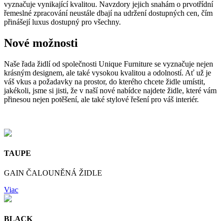
vyznačuje vynikající kvalitou. Navzdory jejich snahám o prvotřídní
řemeslné zpracování neustále dbají na udržení dostupných cen, čím
přinášejí luxus dostupný pro všechny.
Nové možnosti
Naše řada židlí od společnosti Unique Furniture se vyznačuje nejen
krásným designem, ale také vysokou kvalitou a odolností. Ať už je
váš vkus a požadavky na prostor, do kterého chcete židle umístit,
jakékoli, jsme si jisti, že v naší nové nabídce najdete židle, které vám
přinesou nejen potěšení, ale také stylové řešení pro váš interiér.
TAUPE
GAIN ČALOUNĚNÁ ŽIDLE
Viac
BLACK