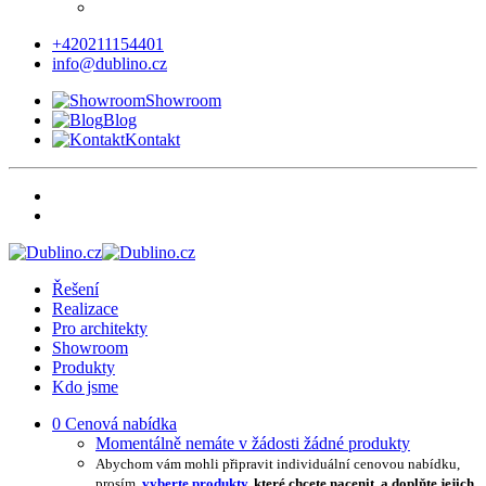
+420211154401
info@dublino.cz
Showroom
Blog
Kontakt
Řešení
Realizace
Pro architekty
Showroom
Produkty
Kdo jsme
0
Cenová nabídka
Momentálně nemáte v žádosti žádné produkty
Abychom vám mohli připravit individuální cenovou nabídku,
prosím,
vyberte produkty
, které chcete nacenit, a doplňte jejich