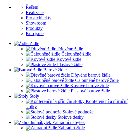
Řešení
Realizace
Pro architekty
Showroom
Produkty
Kdo jsme
Židle
Dřevěné židle
Čalouněné židle
Kovové židle
Plastové židle
Barové židle
Dřevěné barové židle
Čalouněné barové židle
Kovové barové židle
Plastové barové židle
Stoly
Konferenční a příruční
stolky
Stolové podnože
Stolové desky
Zahradní nábytek
Zahradní židle