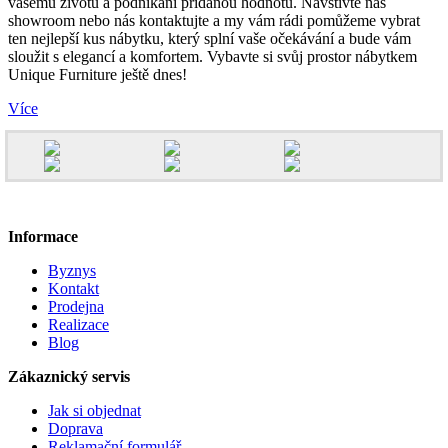
vašemu životu a podnikání přidanou hodnotu. Navštivte náš
showroom nebo nás kontaktujte a my vám rádi pomůžeme vybrat
ten nejlepší kus nábytku, který splní vaše očekávání a bude vám
sloužit s elegancí a komfortem. Vybavte si svůj prostor nábytkem
Unique Furniture ještě dnes!
Více
Informace
Byznys
Kontakt
Prodejna
Realizace
Blog
Zákaznický servis
Jak si objednat
Doprava
Reklamační formulář