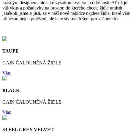
krásným designem, ale také vysokou kvalitou a odolností. Ať už je
váš vkus a požadavky na prostor, do kterého chcete židle umístit,
jakékoli, jsme si jisti, že v naší nové nabídce najdete židle, které vám
přinesou nejen potěšení, ale také stylové řešení pro váš interiér.
TAUPE
GAIN ČALOUNĚNÁ ŽIDLE
Viac
BLACK
GAIN ČALOUNĚNÁ ŽIDLE
Viac
STEEL GREY VELVET