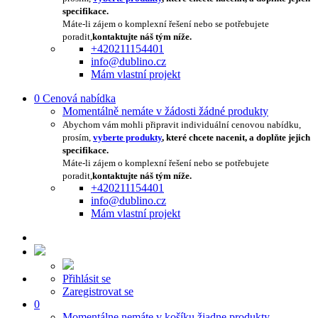
specifikace.
Máte-li zájem o komplexní řešení nebo se potřebujete
poradit,
kontaktujte náš tým níže.
+420211154401
info@dublino.cz
Mám vlastní projekt
0
Cenová nabídka
Momentálně nemáte v žádosti žádné produkty
Abychom vám mohli připravit individuální cenovou nabídku,
prosím,
vyberte produkty
, které chcete nacenit, a doplňte jejich
specifikace.
Máte-li zájem o komplexní řešení nebo se potřebujete
poradit,
kontaktujte náš tým níže.
+420211154401
info@dublino.cz
Mám vlastní projekt
Přihlásit se
Zaregistrovat se
0
Momentálne nemáte v košíku žiadne produkty