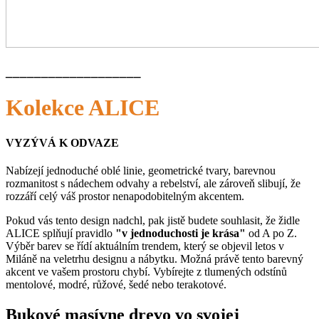
___________________
Kolekce ALICE
VYZÝVÁ K ODVAZE
Nabízejí jednoduché oblé linie, geometrické tvary, barevnou
rozmanitost s nádechem odvahy a rebelství, ale zároveň slibují, že
rozzáří celý váš prostor nenapodobitelným akcentem.
Pokud vás tento design nadchl, pak jistě budete souhlasit, že židle
ALICE splňují pravidlo
"v jednoduchosti je krása"
od A po Z.
Výběr barev se řídí aktuálním trendem, který se objevil letos v
Miláně na veletrhu designu a nábytku. Možná právě tento barevný
akcent ve vašem prostoru chybí. Vybírejte z tlumených odstínů
mentolové, modré, růžové, šedé nebo terakotové.
Bukové masívne drevo vo svojej