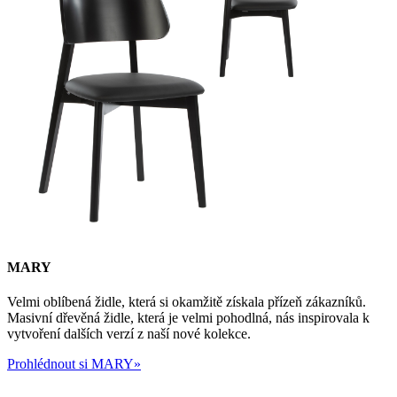
MARY
Velmi oblíbená židle, která si okamžitě získala přízeň zákazníků.
Masivní dřevěná židle, která je velmi pohodlná, nás inspirovala k
vytvoření dalších verzí z naší nové kolekce.
Prohlédnout si MARY»