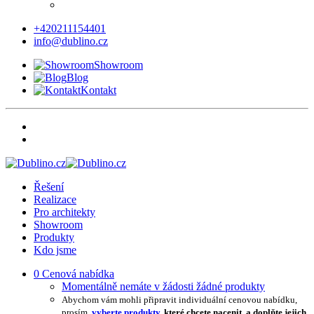
+420211154401
info@dublino.cz
Showroom
Blog
Kontakt
Řešení
Realizace
Pro architekty
Showroom
Produkty
Kdo jsme
0
Cenová nabídka
Momentálně nemáte v žádosti žádné produkty
Abychom vám mohli připravit individuální cenovou nabídku,
prosím,
vyberte produkty
, které chcete nacenit, a doplňte jejich