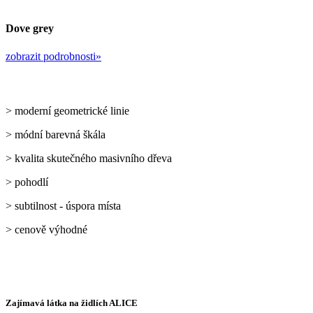
Dove grey
zobrazit podrobnosti»
> moderní geometrické linie
> módní barevná škála
> kvalita skutečného masivního dřeva
> pohodlí
> subtilnost - úspora místa
> cenově výhodné
Zajímavá látka na židlích ALICE