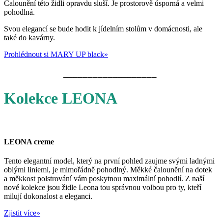
Čalounění této židli opravdu sluší. Je prostorově úsporná a velmi
pohodlná.
Svou elegancí se bude hodit k jídelním stolům v domácnosti, ale
také do kavárny.
Prohlédnout si MARY UP black
»
___________________
Kolekce LEONA
LEONA creme
Tento elegantní model, který na první pohled zaujme svými ladnými
oblými liniemi, je mimořádně pohodlný. Měkké čalounění na dotek
a měkkost polstrování vám poskytnou maximální pohodlí. Z naší
nové kolekce jsou židle Leona tou správnou volbou pro ty, kteří
milují dokonalost a eleganci.
Zjistit více»