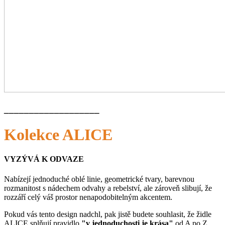
___________________
Kolekce ALICE
VYZÝVÁ K ODVAZE
Nabízejí jednoduché oblé linie, geometrické tvary, barevnou
rozmanitost s nádechem odvahy a rebelství, ale zároveň slibují, že
rozzáří celý váš prostor nenapodobitelným akcentem.
Pokud vás tento design nadchl, pak jistě budete souhlasit, že židle
ALICE splňují pravidlo
"v jednoduchosti je krása"
od A po Z.