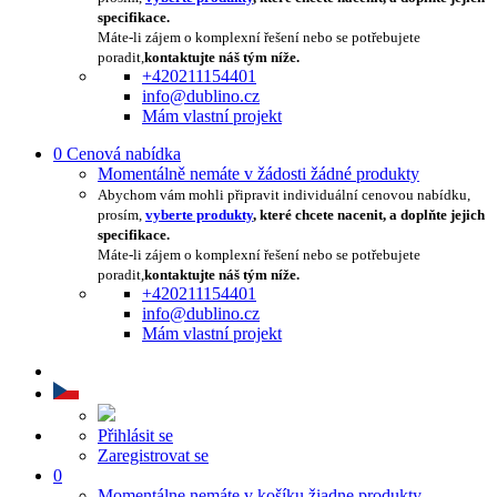
specifikace.
Máte-li zájem o komplexní řešení nebo se potřebujete
poradit,
kontaktujte náš tým níže.
+420211154401
info@dublino.cz
Mám vlastní projekt
0
Cenová nabídka
Momentálně nemáte v žádosti žádné produkty
Abychom vám mohli připravit individuální cenovou nabídku,
prosím,
vyberte produkty
, které chcete nacenit, a doplňte jejich
specifikace.
Máte-li zájem o komplexní řešení nebo se potřebujete
poradit,
kontaktujte náš tým níže.
+420211154401
info@dublino.cz
Mám vlastní projekt
Přihlásit se
Zaregistrovat se
0
Momentálne nemáte v košíku žiadne produkty