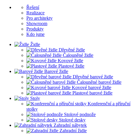
Řešení
Realizace
Pro architekty
Showroom
Produkty
Kdo jsme
Židle
Dřevěné židle
Čalouněné židle
Kovové židle
Plastové židle
Barové židle
Dřevěné barové židle
Čalouněné barové židle
Kovové barové židle
Plastové barové židle
Stoly
Konferenční a příruční
stolky
Stolové podnože
Stolové desky
Zahradní nábytek
Zahradní židle