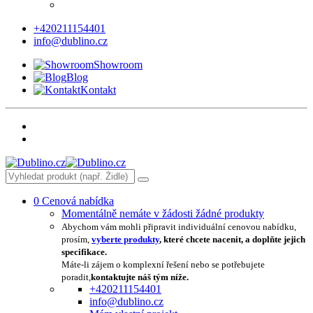
+420211154401
info@dublino.cz
Showroom
Blog
Kontakt
0
Cenová nabídka
Momentálně nemáte v žádosti žádné produkty
Abychom vám mohli připravit individuální cenovou nabídku,
prosím,
vyberte produkty
, které chcete nacenit, a doplňte jejich
specifikace.
Máte-li zájem o komplexní řešení nebo se potřebujete
poradit,
kontaktujte náš tým níže.
+420211154401
info@dublino.cz