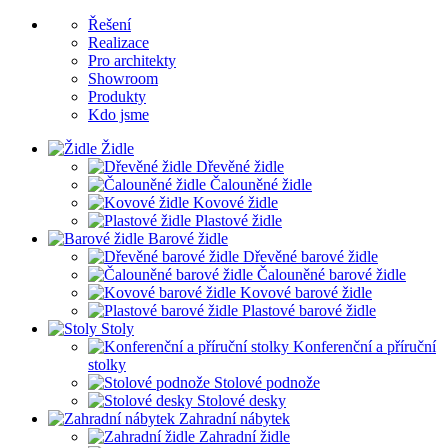
Řešení
Realizace
Pro architekty
Showroom
Produkty
Kdo jsme
Židle
Dřevěné židle
Čalouněné židle
Kovové židle
Plastové židle
Barové židle
Dřevěné barové židle
Čalouněné barové židle
Kovové barové židle
Plastové barové židle
Stoly
Konferenční a příruční
stolky
Stolové podnože
Stolové desky
Zahradní nábytek
Zahradní židle