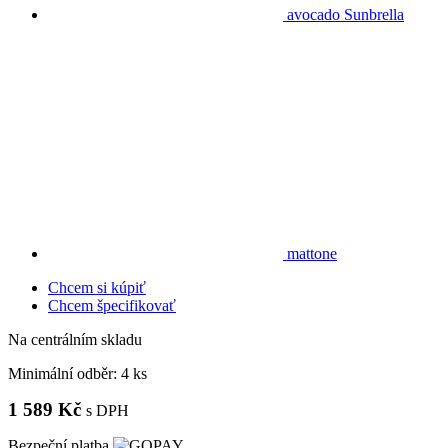
avocado Sunbrella
mattone
Chcem si kúpiť
Chcem špecifikovať
Na centrálním skladu
Minimální odběr:
4 ks
1 589 Kč
s DPH
Bezpeční platba