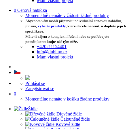
Mám vlastní projekt
0
Cenová nabídka
Momentálně nemáte v žádosti žádné produkty
Abychom vám mohli připravit individuální cenovou nabídku,
prosím,
vyberte produkty
, které chcete nacenit, a doplňte jejich
specifikace.
Máte-li zájem o komplexní řešení nebo se potřebujete
poradit,
kontaktujte náš tým níže.
+420211154401
info@dublino.cz
Mám vlastní projekt
Přihlásit se
Zaregistrovat se
0
Momentálne nemáte v košíku žiadne produkty
Židle
Dřevěné židle
Čalouněné židle
Kovové židle