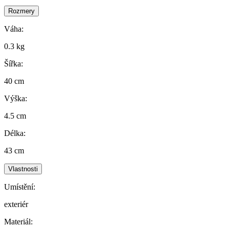
Rozmery
Váha:
0.3 kg
Šířka:
40 cm
Výška:
4.5 cm
Délka:
43 cm
Vlastnosti
Umístění:
exteriér
Materiál: