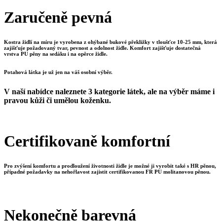
Zaručeně pevná
Kostra židlí na míru je vyrobena z ohýbané bukové překližky v tloušťce 10-25 mm, která
zajišťuje požadovaný tvar, pevnost a odolnost židle. Komfort zajišťuje dostatečná
vrstva PU pěny na sedáku i na opěrce židle.
Potahová látka je už jen na váš osobní výběr.
V naší nabídce naleznete 3 kategorie látek, ale na výběr máme i
pravou kůži či umělou koženku.
Certifikovaně komfortní
Pro zvýšení komfortu a prodloužení životnosti židle je možné ji vyrobit také s HR pěnou,
případné požadavky na nehořlavost zajistit certifikovanou FR PU molitanovou pěnou.
Nekonečně barevná