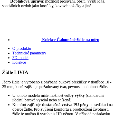
Doplňková úprava
: možnost prošívání, obšití, vyšití loga,
speciálních ozdob jako knoflíky, kovové nožičky a jiné
Kolekce
Čalouněné židle na míru
O produktu
Technické parametry
3D model
Kolekce
Židle LIVIA
Jádro židle je vyrobeno z ohýbané bukové překližky v tloušťce 10 -
25 mm, která zajišťuje požadovaný tvar, pevnost a odolnost židle.
U tohoto modelu máte možnost
volby výšky
(standardní
jídelní, barová vysoká nebo snížená).
Komfort zajišťuje
dostatečná vrstva PU pěny
na sedáku i na
opěrce židle. Pro zvýšení komfortu a prodloužení životnosti
židle je možno ji vyrobit is HR pěnou. V případě požadavku