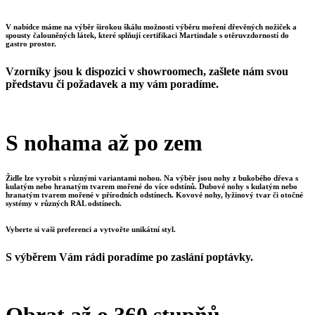
V nabídce máme na výběr širokou škálu možnosti výběru moření dřevěných nožiček a
spousty čalouněných látek, které splňují certifikaci Martindale s otěruvzdorností do
gastro prostor.
Vzorníky jsou k dispozici v showroomech, zašlete nám svou
představu či požadavek a my vám poradíme.
S nohama až po zem
Židle lze vyrobit s různými variantami nohou. Na výběr jsou nohy z bukobého dřeva s
kulatým nebo hranatým tvarem mořené do více odstínů. Dubové nohy s kulatým nebo
hranatým tvarem mořené v přírodních odstínech. Kovové nohy, lyžinový tvar či otočné
systémy v různých RAL odstínech.
Vyberte si vaši preferenci a vytvořte unikátní styl.
S výběrem Vám rádi poradíme po zaslání poptávky.