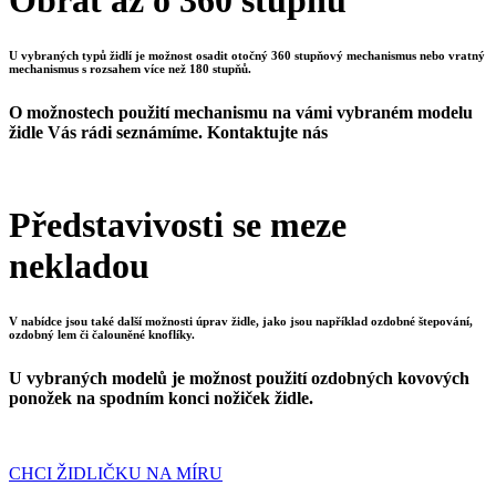
Obrat až o 360 stupňů
U vybraných typů židlí je možnost osadit otočný 360 stupňový mechanismus nebo vratný
mechanismus s rozsahem více než 180 stupňů.
O možnostech použití mechanismu na vámi vybraném modelu
židle Vás rádi seznámíme. Kontaktujte nás
Představivosti se meze
nekladou
V nabídce jsou také další možnosti úprav židle, jako jsou například ozdobné štepování,
ozdobný lem či čalouněné knoflíky.
U vybraných modelů je možnost použití ozdobných kovových
ponožek na spodním konci nožiček židle.
CHCI ŽIDLIČKU NA MÍRU