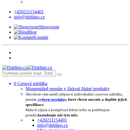
+420211154401
info@dublino.cz
Showroom
Blog
Kontakt
0
Cenová nabídka
Momentálně nemáte v žádosti žádné produkty
Abychom vám mohli připravit individuální cenovou nabídku,
prosím,
vyberte produkty
, které chcete nacenit, a doplňte jejich
specifikace.
Máte-li zájem o komplexní řešení nebo se potřebujete
poradit,
kontaktujte náš tým níže.
+420211154401
info@dublino.cz