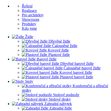
Řešení
Realizace
Pro architekty
Showroom
Produkty
Kdo jsme
Židle
Dřevěné židle
Čalouněné židle
Kovové židle
Plastové židle
Barové židle
Dřevěné barové židle
Čalouněné barové židle
Kovové barové židle
Plastové barové židle
Stoly
Konferenční a příruční
stolky
Stolové podnože
Stolové desky
Zahradní nábytek
Zahradní židle