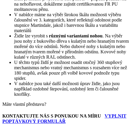
na nehořlavost, dokážeme zajistit certifikovanou FR PU
molitanovou pěnu.
V nabídce máme na výběr širokou škálu možnosti výběru
čalounění ve 3. kategoriích, které reflektují odolnost podle
stupnice Martindale, jakož i barevnou škálu a variabilitu
materiálů
Židle lze vyrobit s
různými variantami nohou
. Na výběr
jsou nohy z bukového dřeva s kulatým nebo hranatým tvarem
mořené do více odstínů. Nebo dubové nohy s kulatým nebo
hranatým tvarem mořené v přírodním odstínu. Kovové nohy
kulaté v různých RAL odstínech.
U těchto typů židlí je možnost osadit otočný 360 stupňový
mechanismus nebo vratný mechanismus s rozsahem více než
180 stupňů, avšak pouze při volbě kovové podnože typu
spider.
V nabídce jsou také další možnosti úprav židle, jako jsou
například ozdobné štepování, ozdobný lem či čalouněné
knoflíky.
Máte vlastní představu?
KONTAKTUJTE NÁS S PONUKOU NA MÍRU
VYPLNIT
POPTÁVKOVÝ FORMULÁŘ