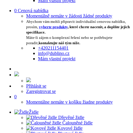
Mám vlastní projekt
0
Cenová nabídka
Momentálně nemáte v žádosti žádné produkty
Abychom vám mohli připravit individuální cenovou nabídku,
prosím,
vyberte produkty
, které chcete nacenit, a doplňte jejich
specifikace.
Máte-li zájem o komplexní řešení nebo se potřebujete
poradit,
kontaktujte náš tým níže.
+420211154401
info@dublino.cz
Mám vlastní projekt
Přihlásit se
Zaregistrovat se
0
Momentálne nemáte v košíku žiadne produkty
Židle
Dřevěné židle
Čalouněné židle
Kovové židle