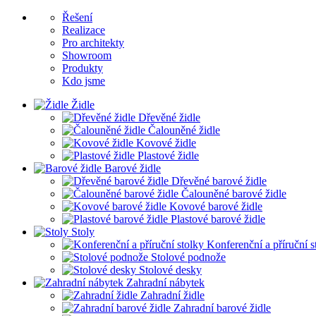
Řešení
Realizace
Pro architekty
Showroom
Produkty
Kdo jsme
Židle
Dřevěné židle
Čalouněné židle
Kovové židle
Plastové židle
Barové židle
Dřevěné barové židle
Čalouněné barové židle
Kovové barové židle
Plastové barové židle
Stoly
Konferenční a příruční s
Stolové podnože
Stolové desky
Zahradní nábytek
Zahradní židle
Zahradní barové židle