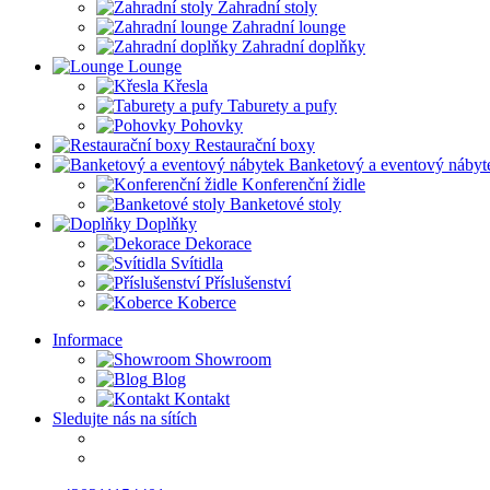
Zahradní stoly
Zahradní lounge
Zahradní doplňky
Lounge
Křesla
Taburety a pufy
Pohovky
Restaurační boxy
Banketový a eventový nábyt
Konferenční židle
Banketové stoly
Doplňky
Dekorace
Svítidla
Příslušenství
Koberce
Informace
Showroom
Blog
Kontakt
Sledujte nás na sítích