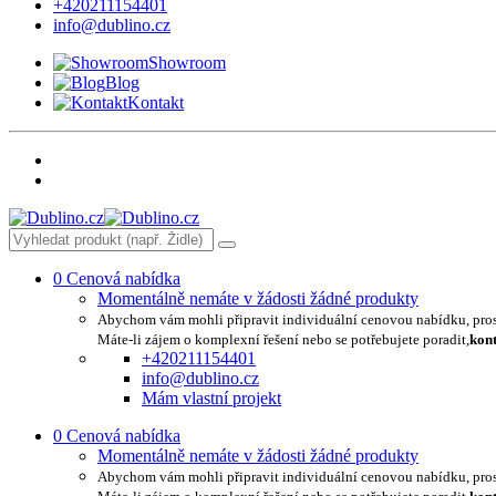
+420211154401
info@dublino.cz
Showroom
Blog
Kontakt
0
Cenová nabídka
Momentálně nemáte v žádosti žádné produkty
Abychom vám mohli připravit individuální cenovou nabídku, pro
Máte-li zájem o komplexní řešení nebo se potřebujete poradit,
kont
+420211154401
info@dublino.cz
Mám vlastní projekt
0
Cenová nabídka
Momentálně nemáte v žádosti žádné produkty
Abychom vám mohli připravit individuální cenovou nabídku, pro