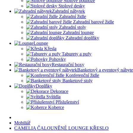
Stolové podnože
Stolové desky
Zahradní nábytek
Zahradní židle
Zahradní barové židle
Zahradní stoly
Zahradní lounge
Zahradní doplňky
Lounge
Křesla
Taburety a pufy
Pohovky
Restaurační boxy
Banketový a eventový nábyt
Konferenční židle
Banketové stoly
Doplňky
Dekorace
Svítidla
Příslušenství
Koberce
Mobiliář
CAMELIA ČALOUNĚNÉ LOUNGE KŘESLO