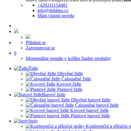
Máte-li zájem o komplexní řešení nebo se potřebujete poradit,
kont
+420211154401
info@dublino.cz
Mám vlastní projekt
Přihlásit se
Zaregistrovat se
0
Momentálne nemáte v košíku žiadne produkty
Židle
Dřevěné židle
Čalouněné židle
Kovové židle
Plastové židle
Barové židle
Dřevěné barové židle
Čalouněné barové židle
Kovové barové židle
Plastové barové židle
Stoly
Konferenční a příruční s